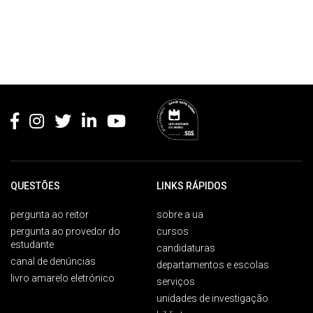
Rodapé
QUESTÕES
LINKS RÁPIDOS
pergunta ao reitor
sobre a ua
pergunta ao provedor do
cursos
estudante
candidaturas
canal de denúncias
departamentos e escolas
livro amarelo eletrónico
serviços
unidades de investigação