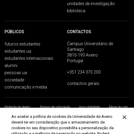
unidades de investigação
biblioteca
PÚBLICOS
CONTACTOS
Campus Universitário de
futuros estudantes
Santiago
estudantes ua
3810-193 Aveiro
estudantes internacionais
Portugal
alumni
+351 234 370 200
pessoas ua
sociedade
contactos gerais
comunicação e media
Proteção de dados
Termos de utilização
Acessibilidade
Mapa do site
Universidade de Aveiro 2026
Ao aceitar a política de cookies da Universidade de Aveiro
deverá ter em consideração que o armazenamento de
cookies no seu dispositivo possibilita a personalização da
utilização e a melhoria de navegação no website. Poderá