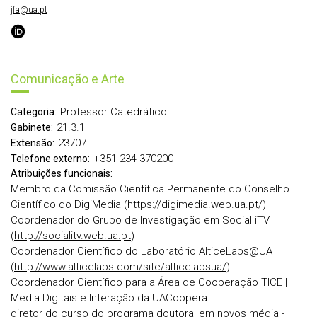
jfa@ua.pt
Comunicação e Arte
Professor Catedrático
Categoria:
21.3.1
Gabinete:
23707
Extensão:
+351 234 370200
Telefone externo:
Atribuições funcionais:
Membro da Comissão Científica Permanente do Conselho
Científico do DigiMedia (
https://digimedia.web.ua.pt/
)
Coordenador do Grupo de Investigação em Social iTV
(
http://socialitv.web.ua.pt
)
Coordenador Científico do Laboratório AlticeLabs@UA
(
http://www.alticelabs.com/site/alticelabsua/
)
Coordenador Científico para a Área de Cooperação TICE |
Media Digitais e Interação da UACoopera
diretor do curso do programa doutoral em novos média -