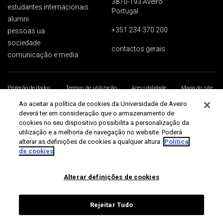
3810-193 Aveiro
estudantes internacionais
Portugal
alumni
+351 234 370 200
pessoas ua
sociedade
contactos gerais
comunicação e media
Proteção de dados
Termos de utilização
Acessibilidade
Mapa do site
Universidade de Aveiro 2026
Ao aceitar a política de cookies da Universidade de Aveiro
deverá ter em consideração que o armazenamento de
cookies no seu dispositivo possibilita a personalização da
utilização e a melhoria de navegação no website. Poderá
alterar as definições de cookies a qualquer altura.
Política
de cookies
Alterar definições de cookies
Rejeitar Tudo