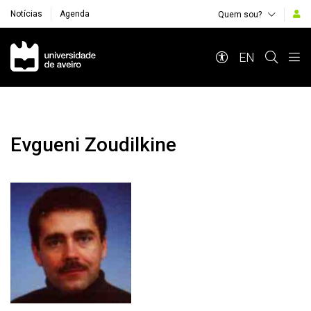
Notícias
Agenda
Quem sou?
Navegação Principal
EN
Evgueni Zoudilkine