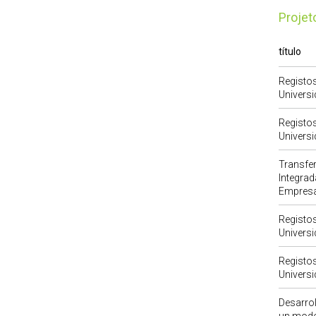
Proje
título
Registos
Universi
Registos
Universi
Transfe
Integra
Empresar
Registos
Universi
Registos
Universi
Desarrol