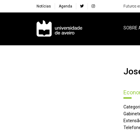
Notícias
Agenda
Futuros e
Navegação Principal
SOBRE 
Jo
Econom
Categori
Gabinete
Extensã
Telefone