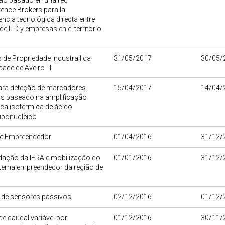
lo basado en una red
ence Brokers para la
encia tecnológica directa entre
de I+D y empresas en el territorio
 de Propriedade Industrail da
31/05/2017
30/05/
ade de Aveiro - II
para deteção de marcadores
15/04/2017
14/04/
os baseado na amplificação
ca isotérmica de ácido
ibonucleico
e Empreendedor
01/04/2016
31/12/
dação da IERA e mobilização do
01/01/2016
31/12/
tema empreendedor da região de
 de sensores passivos
02/12/2016
01/12/
 caudal variável por
01/12/2016
30/11/