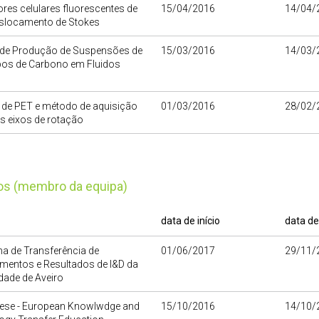
es celulares fluorescentes de
15/04/2016
14/04/
eslocamento de Stokes
de Produção de Suspensões de
15/03/2016
14/03/
os de Carbono em Fluidos
 de PET e método de aquisição
01/03/2016
28/02/
s eixos de rotação
tos (membro da equipa)
data de início
data de
a de Transferência de
01/06/2017
29/11/
mentos e Resultados de I&D da
dade de Aveiro
ese - European Knowlwdge and
15/10/2016
14/10/