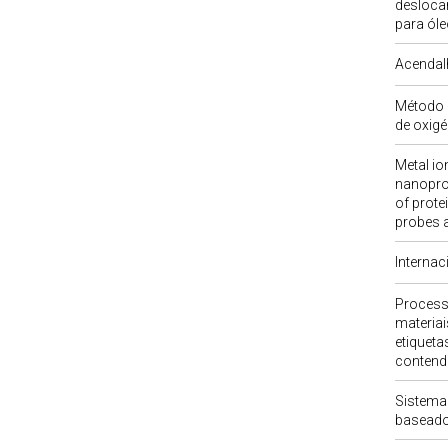
deslocam
para óle
Acendal
Método 
de oxigé
Metal io
nanoprob
of prote
probes a
Internac
Process
materiai
etiqueta
contend
Sistema
baseado