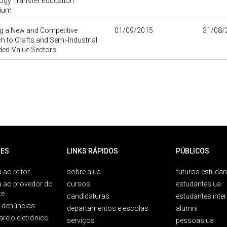
ogy Transfer Education
ium
g a New and Competitive
01/09/2015
31/08/
 to Crafts and Semi-Industrial
ded-Value Sectors
ES
LINKS RÁPIDOS
PÚBLICOS
 ao reitor
sobre a ua
futuros estudan
a ao provedor do
cursos
estudantes ua
te
candidaturas
estudantes inte
e denúncias
departamentos e escolas
alumni
arelo eletrónico
serviços
pessoas ua