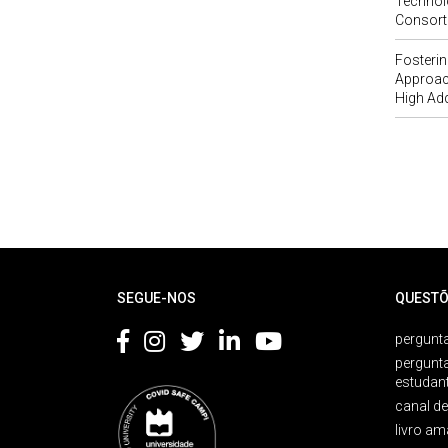
Technol
Consort
Fosterin
Approach
High Ad
Rodapé
SEGUE-NOS
QUESTÕ
pergunta
pergunt
estudan
canal d
livro am