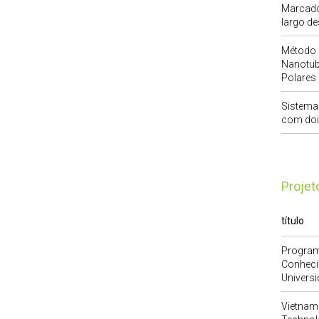
Marcador
largo d
Método 
Nanotub
Polares
Sistema
com doi
Proje
título
Program
Conheci
Universi
Vietnam