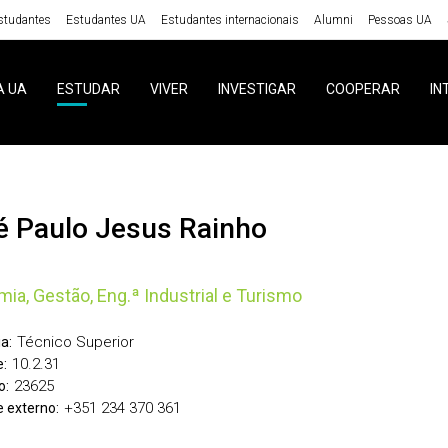
studantes
Estudantes UA
Estudantes internacionais
Alumni
Pessoas UA
A UA
ESTUDAR
VIVER
INVESTIGAR
COOPERAR
IN
sé Paulo Jesus Rainho
ia, Gestão, Eng.ª Industrial e Turismo
Técnico Superior
a:
10.2.31
:
23625
o:
+351 234 370 361
 externo: