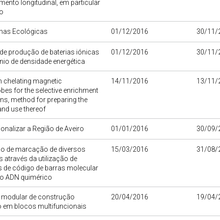
ento longitudinal, em particular
o
has Ecológicas
01/12/2016
30/11/
de produção de baterias iónicas
01/12/2016
30/11/
nio de densidade energética
n chelating magnetic
14/11/2016
13/11/
es for the selective enrichment
ins, method for preparing the
nd use thereof
ionalizar a Região de Aveiro
01/01/2016
30/09/
o de marcação de diversos
15/03/2016
31/08/
s através da utilização de
s de código de barras molecular
o ADN quimérico
 modular de construção
20/04/2016
19/04/
 em blocos multifuncionais