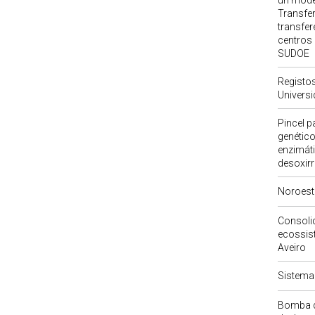
un mode
Transfer
transfer
centros 
SUDOE
Registos
Universid
Pincel 
genétic
enzimáti
desoxirr
Noroest
Consoli
ecossis
Aveiro
Sistema
Bomba de