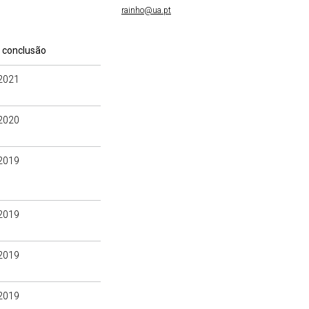
rainho@ua.pt
 conclusão
2021
2020
2019
2019
2019
2019