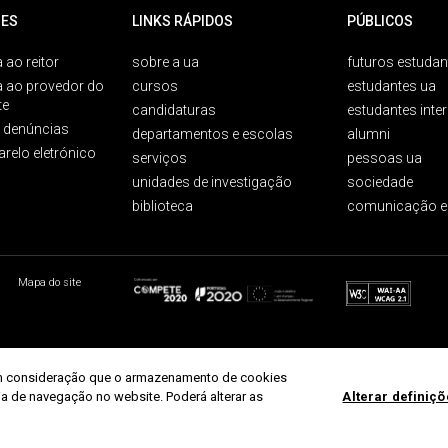
ES
LINKS RÁPIDOS
PÚBLICOS
 ao reitor
sobre a ua
futuros estudan
a ao provedor do
cursos
estudantes ua
te
candidaturas
estudantes inte
e denúncias
departamentos e escolas
alumni
arelo eletrónico
serviços
pessoas ua
unidades de investigação
sociedade
biblioteca
comunicação e
Mapa do site
r em consideração que o armazenamento de cookies
ria de navegação no website. Poderá alterar as
Alterar definiç