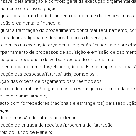
sável pela afetação e controlo geral da execução orçamental da
onamento e de Investigação:
gurar toda a tramitação financeira da receita e da despesa nas s
ução orçamental e financeira;
gurar a tramitação do procedimento concursal, recrutamento, co
eiros de investigação e dos prestadores de serviço;
o técnico na execução orçamental e gestão financeira de projetos
panhamento de processos de aquisição e emissão de cabimen
ficação da existência de verbas/pedido de empréstimos;
amento dos documentos/elaboração dos BITs e mapas deslocaçã
ficação das despesas/faturas/táxis, comboios…;
rução das ordens de pagamento para reembolsos;
oração de cambiais/ pagamentos ao estrangeiro aquando da emi
etivo encaminhamento;
acto com fornecedores (nacionais e estrangeiros) para resoluç
ração;
do de emissão de faturas ao exterior;
ficação de entrada de receitas /programa de faturação;
rolo do Fundo de Maneio;