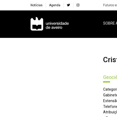
Notícias
Agenda
Futuros e
Navegação Principal
SOBRE 
Cr
Geoci
Categori
Gabinete
Extensã
Telefone
Atribuiç