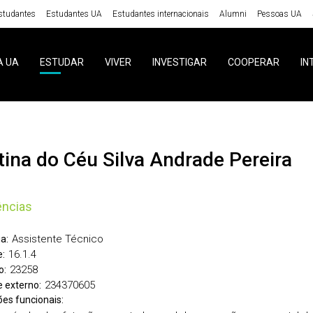
studantes
Estudantes UA
Estudantes internacionais
Alumni
Pessoas UA
A UA
ESTUDAR
VIVER
INVESTIGAR
COOPERAR
IN
istina do Céu Silva Andrade Pereira
ências
Assistente Técnico
a:
16.1.4
:
23258
o:
234370605
 externo:
ões funcionais: