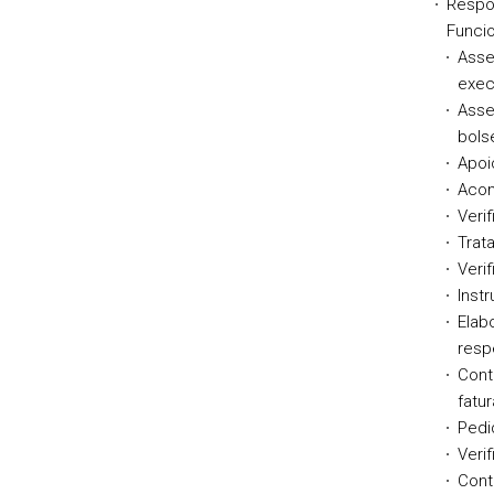
Respon
Funci
Asse
exec
Asse
bols
Apoi
Acom
Veri
Trat
Veri
Inst
Elab
resp
Cont
fatu
Pedi
Veri
Cont