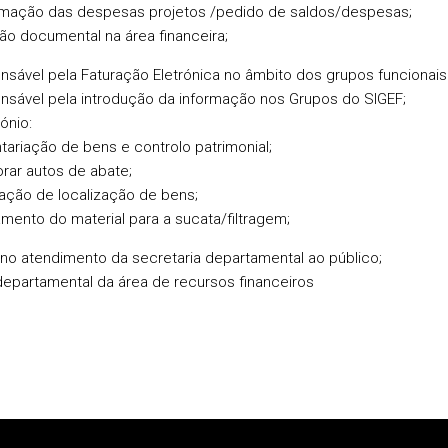
rmação das despesas projetos /pedido de saldos/despesas;
ão documental na área financeira;
sável pela Faturação Eletrónica no âmbito dos grupos funcionai
sável pela introdução da informação nos Grupos do SIGEF;
ónio:
ntariação de bens e controlo patrimonial;
orar autos de abate;
ração de localização de bens;
amento do material para a sucata/filtragem;
no atendimento da secretaria departamental ao público;
departamental da área de recursos financeiros