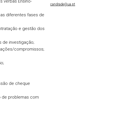
s verbas Ensino-
candrade@ua.pt
uas diferentes fases de
ntratação e gestão dos
 de investigação;
tações/compromissos;
o;
ssão de cheque
ão de problemas com