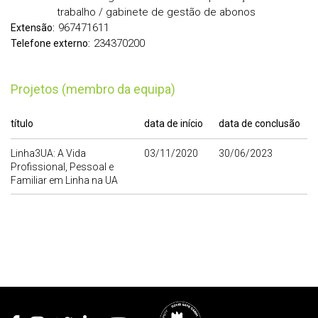
trabalho / gabinete de gestão de abonos
967471611
Extensão:
234370200
Telefone externo:
Projetos (membro da equipa)
título
data de início
data de conclusão
Linha3UA: A Vida
03/11/2020
30/06/2023
Profissional, Pessoal e
Familiar em Linha na UA
Rodapé