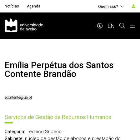
Notícias
Agenda
Quem sou?
Navegação Principal
EN
Emília Perpétua dos Santos
Contente Brandão
econtente@ua.pt
Serviços de Gestão de Recursos Humanos
Técnico Superior
Categoria:
núcleo de gestão de abonos e prestação do
Gabinete: