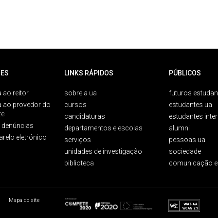
ES
LINKS RÁPIDOS
PÚBLICOS
 ao reitor
sobre a ua
futuros estudan
a ao provedor do
cursos
estudantes ua
te
candidaturas
estudantes inte
e denúncias
departamentos e escolas
alumni
arelo eletrónico
serviços
pessoas ua
unidades de investigação
sociedade
biblioteca
comunicação e
Mapa do site