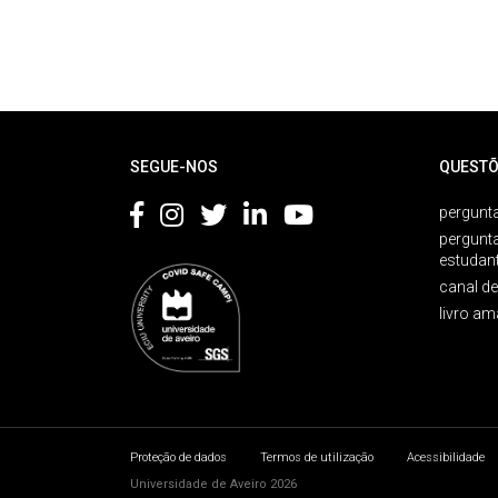
Rodapé
SEGUE-NOS
QUESTÕ
pergunta
pergunt
estudan
canal d
livro am
Proteção de dados
Termos de utilização
Acessibilidade
Universidade de Aveiro 2026