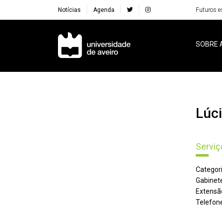
Notícias
Agenda
Futuros e
Navegação Principal
SOBRE 
Lú
Serviç
Categori
Gabinete
Extensã
Telefone