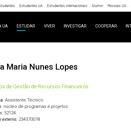
studantes
Estudantes UA
Estudantes internacionais
Alumni
Pessoas UA
A UA
ESTUDAR
VIVER
INVESTIGAR
COOPERAR
IN
cia Maria Nunes Lopes
os de Gestão de Recursos Financeiros
Assistente Técnico
a:
núcleo de programas e projetos
:
52124
o:
234370078
 externo: