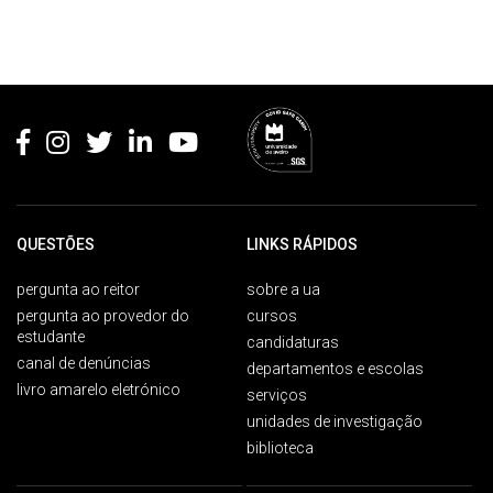
Rodapé
QUESTÕES
LINKS RÁPIDOS
pergunta ao reitor
sobre a ua
pergunta ao provedor do
cursos
estudante
candidaturas
canal de denúncias
departamentos e escolas
livro amarelo eletrónico
serviços
unidades de investigação
biblioteca