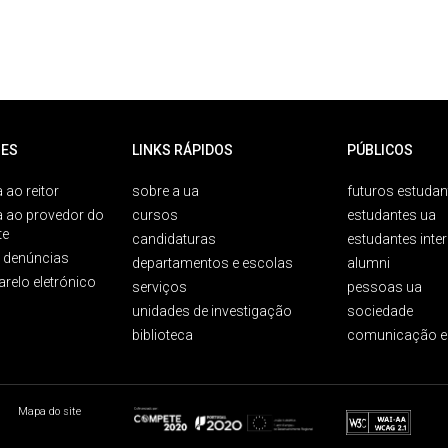
ES
LINKS RÁPIDOS
PÚBLICOS
 ao reitor
sobre a ua
futuros estudan
a ao provedor do
cursos
estudantes ua
te
candidaturas
estudantes inte
e denúncias
departamentos e escolas
alumni
arelo eletrónico
serviços
pessoas ua
unidades de investigação
sociedade
biblioteca
comunicação e
Mapa do site