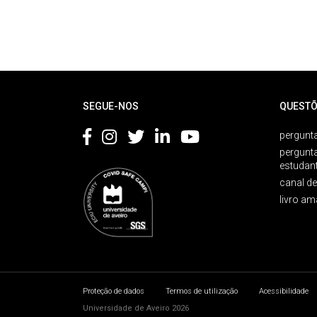
Rodapé
SEGUE-NOS
QUESTÕ
pergunta
pergunt
estudan
canal d
livro am
Proteção de dados
Termos de utilização
Acessibilidade
Universidade de Aveiro 2026