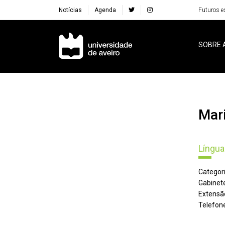
Notícias
Agenda
Futuros e
Navegação Principal
SOBRE 
Ma
Língua
Categori
Gabinete
Extensã
Telefone