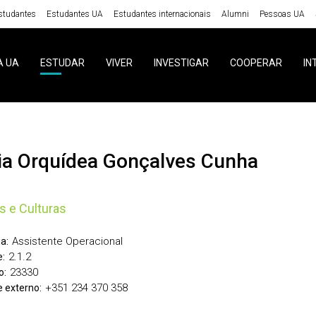
studantes
Estudantes UA
Estudantes internacionais
Alumni
Pessoas UA
A UA
ESTUDAR
VIVER
INVESTIGAR
COOPERAR
IN
ria Orquídea Gonçalves Cunha
s e Culturas
Assistente Operacional
a:
2.1.2
:
23330
o:
+351 234 370 358
 externo: