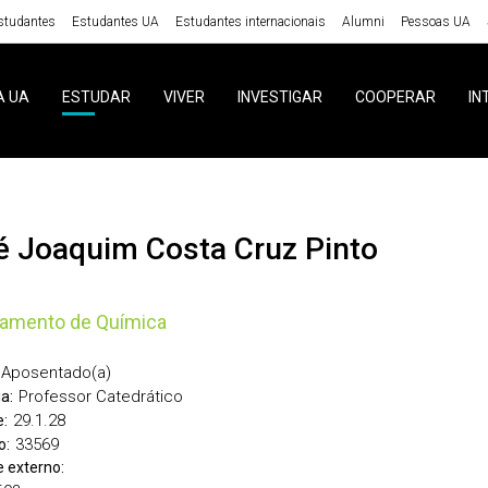
studantes
Estudantes UA
Estudantes internacionais
Alumni
Pessoas UA
A UA
ESTUDAR
VIVER
INVESTIGAR
COOPERAR
IN
sé Joaquim Costa Cruz Pinto
tamento de Química
Aposentado(a)
Professor Catedrático
a:
29.1.28
:
33569
o:
 externo: