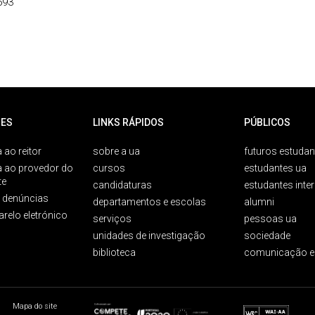
693
ES
LINKS RÁPIDOS
PÚBLICOS
 ao reitor
sobre a ua
futuros estudan
a ao provedor do
cursos
estudantes ua
te
candidaturas
estudantes inte
e denúncias
departamentos e escolas
alumni
arelo eletrónico
serviços
pessoas ua
unidades de investigação
sociedade
biblioteca
comunicação e
Mapa do site