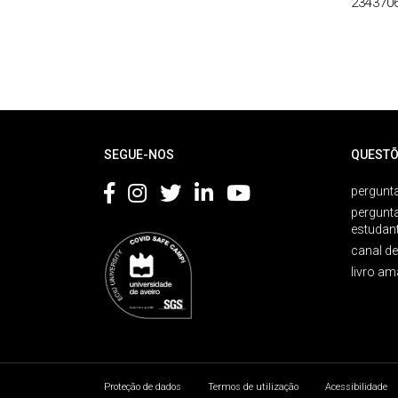
234370
Rodapé
SEGUE-NOS
QUESTÕ
pergunta
pergunt
estudan
canal d
livro am
Proteção de dados
Termos de utilização
Acessibilidade