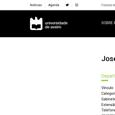
Notícias
Agenda
Futuros e
Navegação Principal
SOBRE 
Jo
Depar
Vínculo:
Categori
Gabinete
Extensã
Telefone