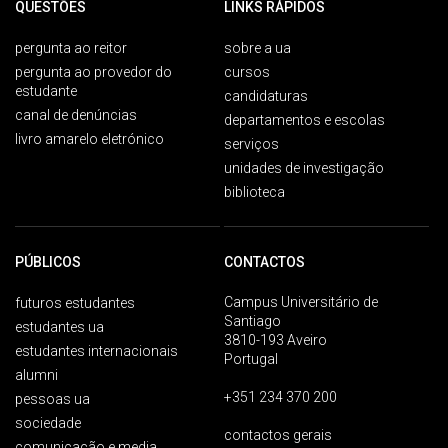
QUESTÕES
LINKS RÁPIDOS
pergunta ao reitor
sobre a ua
pergunta ao provedor do
cursos
estudante
candidaturas
canal de denúncias
departamentos e escolas
livro amarelo eletrónico
serviços
unidades de investigação
biblioteca
PÚBLICOS
CONTACTOS
Campus Universitário de
futuros estudantes
Santiago
estudantes ua
3810-193 Aveiro
estudantes internacionais
Portugal
alumni
+351 234 370 200
pessoas ua
sociedade
contactos gerais
comunicação e media