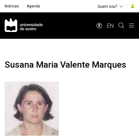
Notícias
Agenda
Quem sou?
Navegação Principal
EN
Susana Maria Valente Marques