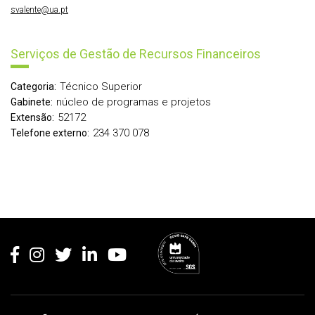
svalente@ua.pt
Serviços de Gestão de Recursos Financeiros
Técnico Superior
Categoria:
núcleo de programas e projetos
Gabinete:
52172
Extensão:
234 370 078
Telefone externo:
Rodapé