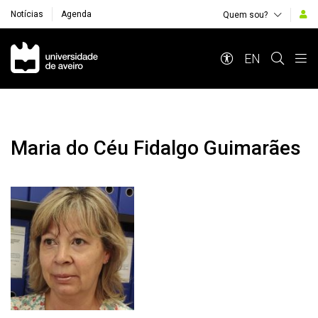
Notícias
Agenda
Quem sou?
Navegação Principal
EN
Maria do Céu Fidalgo Guimarães