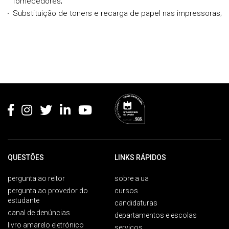
fornecedores;
Substituição de toners e recarga de papel nas impressoras;
Rodapé
QUESTÕES
LINKS RÁPIDOS
pergunta ao reitor
sobre a ua
pergunta ao provedor do
cursos
estudante
candidaturas
canal de denúncias
departamentos e escolas
livro amarelo eletrónico
serviços