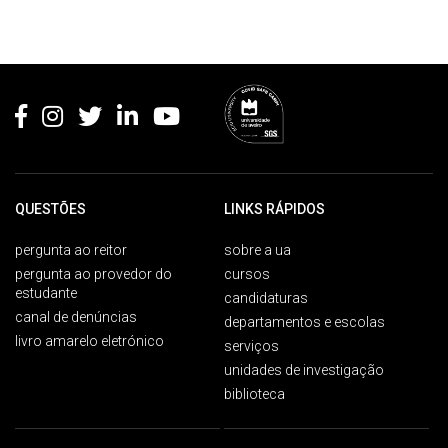
Rodapé
QUESTÕES
LINKS RÁPIDOS
pergunta ao reitor
sobre a ua
pergunta ao provedor do
cursos
estudante
candidaturas
canal de denúncias
departamentos e escolas
livro amarelo eletrónico
serviços
unidades de investigação
biblioteca