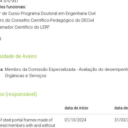
4 370 937
ões funcionais:
r de Curso Programa Doutoral em Engenharia Civil
o do Conselho Científico-Pedagógico do DECivil
nador Científico do LERF
s
sidade de Aveiro
Membro da Comissão Especializada - Avaliação do desempenh
a:
Orgânicas e Serviços
tos (responsável)
data de início
data de
f steel portal frames made of
01/10/2024
31/03/
ered members with and without