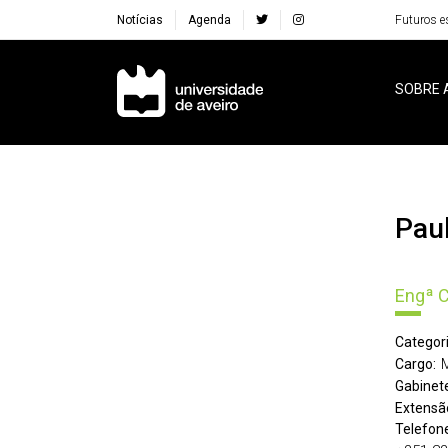
Notícias
Agenda
Futuros e
Navegação Principal
SOBRE 
Pa
Engª Ci
Categori
Cargo:
Gabinete
Extensã
Telefone