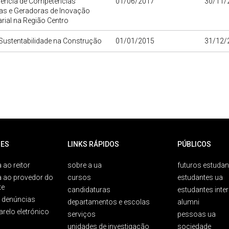
rência de Competências
01/06/2017
30/11/
das e Geradoras de Inovação
ial na Região Centro
Sustentabilidade na Construção
01/01/2015
31/12/
ES
LINKS RÁPIDOS
PÚBLICOS
 ao reitor
sobre a ua
futuros estudan
a ao provedor do
cursos
estudantes ua
te
candidaturas
estudantes inte
e denúncias
departamentos e escolas
alumni
arelo eletrónico
serviços
pessoas ua
unidades de investigação
sociedade