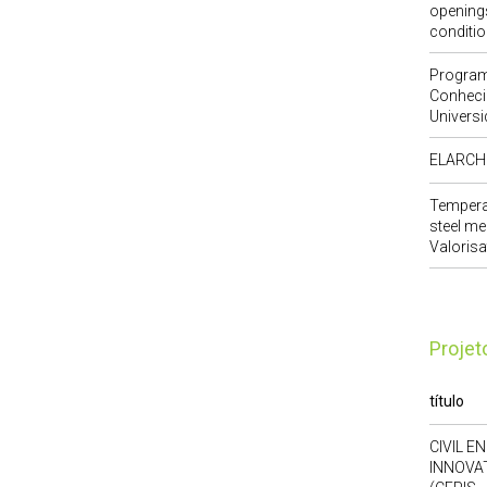
openings
conditi
Program
Conheci
Universi
ELARCH
Temperat
steel me
Valorisa
Proje
título
CIVIL E
INNOVAT