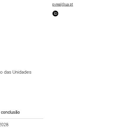
pvreal@ua.pt
o das Unidades
 conclusão
2028