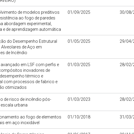
 AVEIRO)
lvimento de modelos preditivos
01/09/2025
30/08/
esistência ao fogo de paredes
ma abordagem experimental,
a e de aprendizagem automática
ção do Desempenho Estrutural
01/05/2025
29/04/
 Alveolares de Aço em
es de Incêndio
 avançado em LSF com perfis e
01/03/2025
28/02/
 compósitos inovadores de
 desempenho térmico e
al com processos de fabrico e
ção otimizados
o de risco de incêndio pós-
01/03/2023
28/02/
 escala urbana
onamento ao fogo de elementos
01/10/2018
31/03/
ais em aço inoxidável