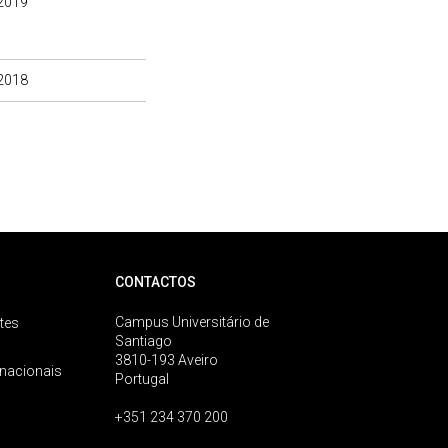
2019
2018
CONTACTOS
Campus Universitário de
tes
Santiago
3810-193 Aveiro
rnacionais
Portugal
+351 234 370 200