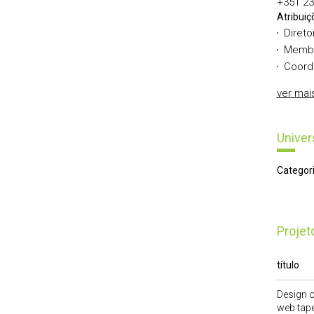
+351 23
Atribuiç
Direto
Membr
Coorde
ver mai
Univer
Categori
Proje
título
Design o
web tap