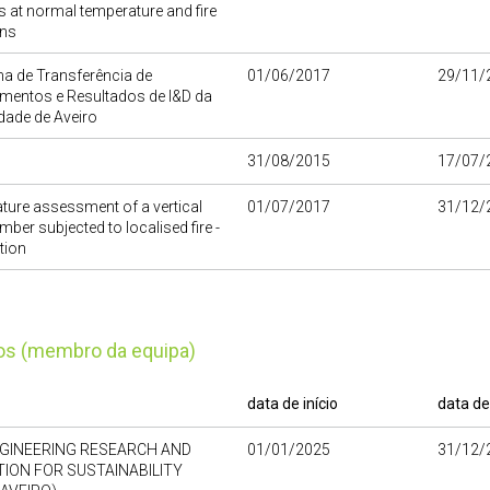
 at normal temperature and fire
ons
a de Transferência de
01/06/2017
29/11/
mentos e Resultados de I&D da
dade de Aveiro
31/08/2015
17/07/
ure assessment of a vertical
01/07/2017
31/12/
mber subjected to localised fire -
tion
tos (membro da equipa)
data de início
data de
NGINEERING RESEARCH AND
01/01/2025
31/12/
ION FOR SUSTAINABILITY