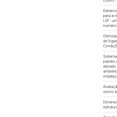
(CERIS -
Desenvo
para a r
LSF - u
numéric
Otimiza
de Vigas
Condiçõ
Sistema
painéis
elevado
ambient
instala
Avaliaçã
sismo à
Dimensi
estrutur