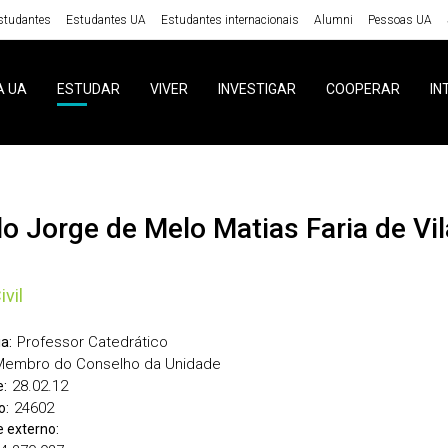
studantes
Estudantes UA
Estudantes internacionais
Alumni
Pessoas UA
A UA
ESTUDAR
VIVER
INVESTIGAR
COOPERAR
IN
ulo Jorge de Melo Matias Faria de Vil
vil
Professor Catedrático
a:
Membro do Conselho da Unidade
28.02.12
:
24602
o:
 externo: