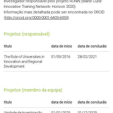
Investigador responsável pelo projeto RUNIN (Marie Curie
Innovative Training Network- Horizon 2020).
Informação mais detalhada pode ser encontrada no ORCID
(
http://orcid.org/0000-0001-6403-6959
).
Projetos (responsável)
título
data de início
data de conclusão
The Role of Universities in
01/09/2016
28/02/2021
Innovation and Regional
Development
Projetos (membro da equipa)
título
data de início
data de conclusão
Unidade de Investigação
01/01/2025
31/12/2029