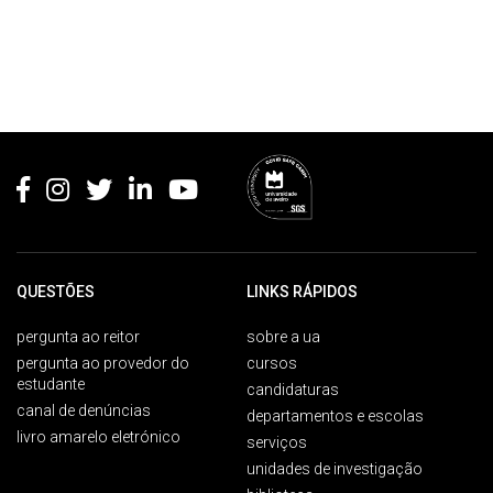
Rodapé
QUESTÕES
LINKS RÁPIDOS
pergunta ao reitor
sobre a ua
pergunta ao provedor do
cursos
estudante
candidaturas
canal de denúncias
departamentos e escolas
livro amarelo eletrónico
serviços
unidades de investigação