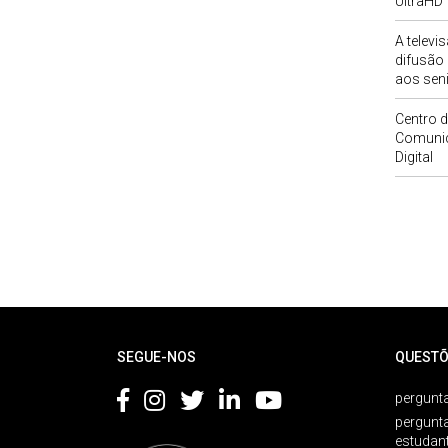
UltraHD
A televi
difusão 
aos sen
Centro d
Comunic
Digital
Rodapé
SEGUE-NOS
QUESTÕ
pergunta
pergunt
estudan