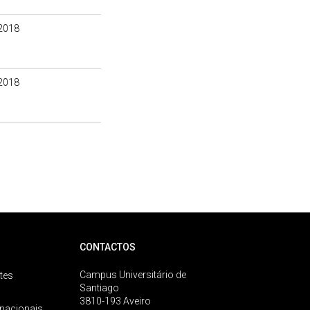
2018
2018
CONTACTOS
Campus Universitário de
tes
Santiago
3810-193 Aveiro
rnacionais