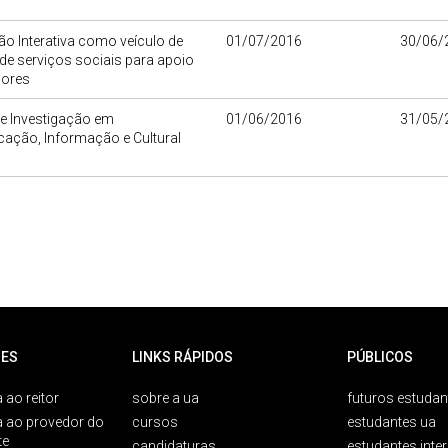
são Interativa como veículo de
01/07/2016
30/06/
de serviços sociais para apoio
iores
e Investigação em
01/06/2016
31/05/
ação, Informação e Cultural
ES
LINKS RÁPIDOS
PÚBLICOS
 ao reitor
sobre a ua
futuros estudan
a ao provedor do
cursos
estudantes ua
te
candidaturas
estudantes inte