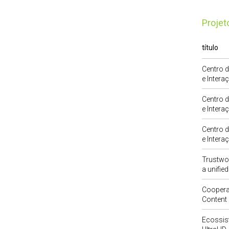
Proje
título
Centro d
e Intera
Centro d
e Intera
Centro d
e Intera
Trustwor
a unifie
Cooperat
Content
Ecossis