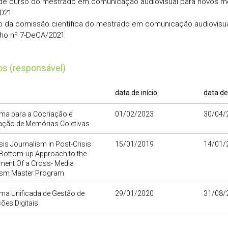
 de curso do mestrado em comunicação audiovisual para novos mé
021
da comissão científica do mestrado em comunicação audiovisua
ho nº 7-DeCA/2021
tos (responsável)
data de início
data de
rma para a Cocriação e
01/02/2023
30/04/
zação de Memórias Coletivas
sis Journalism in Post-Crisis
15/01/2019
14/01/
 Bottom-up Approach to the
ment Of a Cross- Media
ism Master Program
ma Unificada de Gestão de
29/01/2020
31/08/
ões Digitais