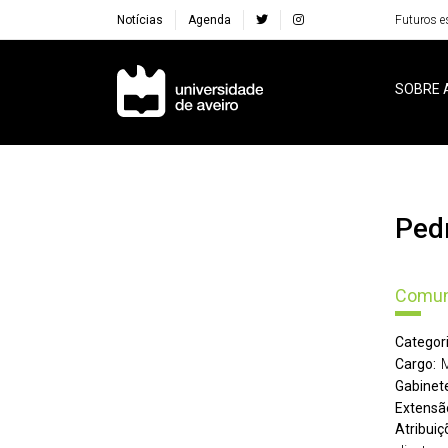
Notícias
Agenda
Futuros e
Navegação Principal
SOBRE 
Pe
Comun
Categori
Cargo:
Gabinete
Extensã
Atribuiç