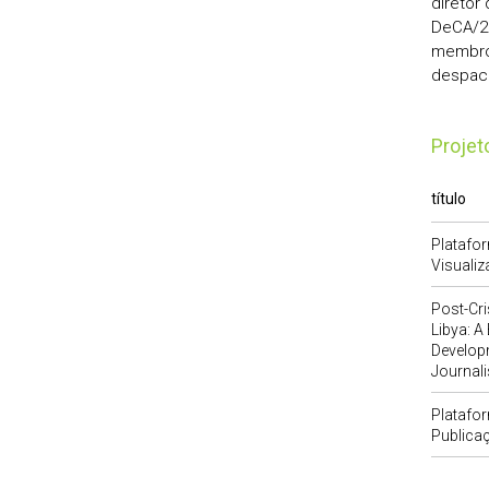
diretor
DeCA/2
membro 
despac
Proje
título
Platafo
Visuali
Post-Cri
Libya: A
Develop
Journal
Platafor
Publicaç