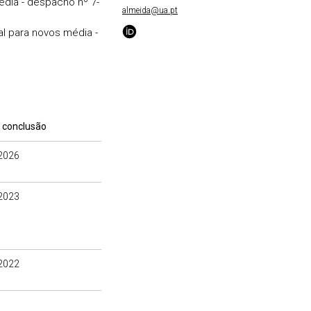
dia - despacho nº 7-
almeida@ua.pt
l para novos média -
 conclusão
2026
2023
2022