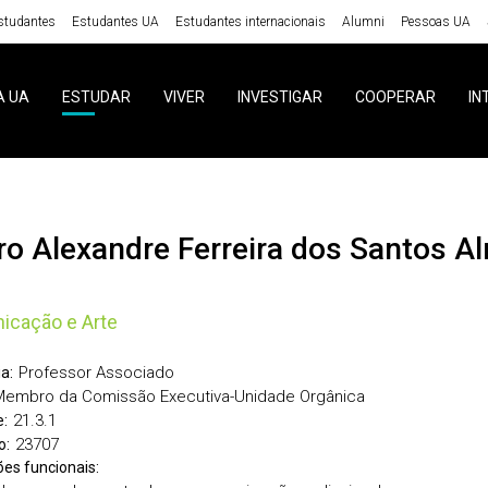
studantes
Estudantes UA
Estudantes internacionais
Alumni
Pessoas UA
A UA
ESTUDAR
VIVER
INVESTIGAR
COOPERAR
IN
dro Alexandre Ferreira dos Santos A
icação e Arte
Professor Associado
a:
Membro da Comissão Executiva-Unidade Orgânica
21.3.1
:
23707
o:
ões funcionais: