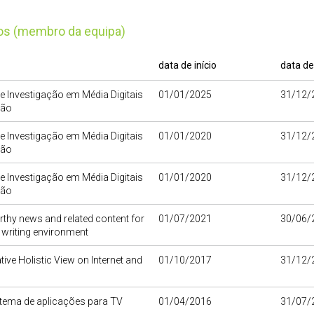
tos (membro da equipa)
data de início
data de
e Investigação em Média Digitais
01/01/2025
31/12/
ção
e Investigação em Média Digitais
01/01/2020
31/12/
ção
e Investigação em Média Digitais
01/01/2020
31/12/
ção
thy news and related content for
01/07/2021
30/06/
d writing environment
ive Holistic View on Internet and
01/10/2017
31/12/
tema de aplicações para TV
01/04/2016
31/07/