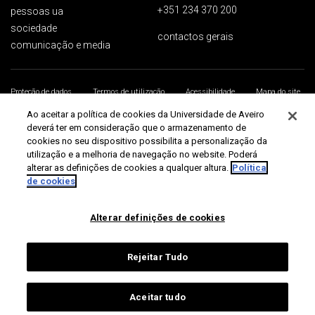
+351 234 370 200
pessoas ua
sociedade
contactos gerais
comunicação e media
Proteção de dados
Termos de utilização
Acessibilidade
Mapa do site
Universidade de Aveiro 2026
Ao aceitar a política de cookies da Universidade de Aveiro
deverá ter em consideração que o armazenamento de
cookies no seu dispositivo possibilita a personalização da
utilização e a melhoria de navegação no website. Poderá
alterar as definições de cookies a qualquer altura.
Política
de cookies
Alterar definições de cookies
Rejeitar Tudo
Aceitar tudo