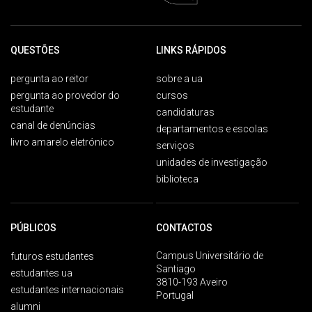
QUESTÕES
LINKS RÁPIDOS
pergunta ao reitor
sobre a ua
pergunta ao provedor do
cursos
estudante
candidaturas
canal de denúncias
departamentos e escolas
livro amarelo eletrónico
serviços
unidades de investigação
biblioteca
PÚBLICOS
CONTACTOS
Campus Universitário de
futuros estudantes
Santiago
estudantes ua
3810-193 Aveiro
estudantes internacionais
Portugal
alumni