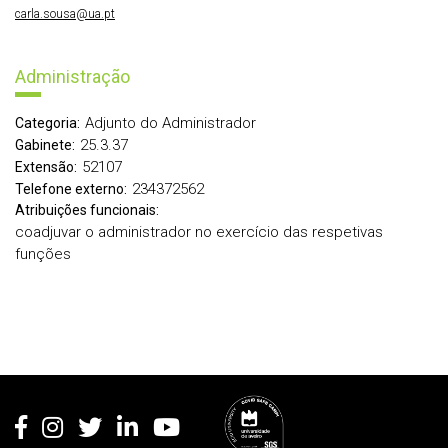
carla.sousa@ua.pt
Administração
Adjunto do Administrador
Categoria:
25.3.37
Gabinete:
52107
Extensão:
234372562
Telefone externo:
Atribuições funcionais:
coadjuvar o administrador no exercício das respetivas
funções
Rodapé