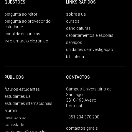
QUESTÕES
LINKS RÁPIDOS
pergunta ao reitor
sobre a ua
pergunta ao provedor do
cursos
estudante
candidaturas
canal de denúncias
departamentos e escolas
livro amarelo eletrónico
serviços
unidades de investigação
biblioteca
PÚBLICOS
CONTACTOS
Campus Universitário de
futuros estudantes
Santiago
estudantes ua
3810-193 Aveiro
estudantes internacionais
Portugal
alumni
+351 234 370 200
pessoas ua
sociedade
contactos gerais
comunicação e media