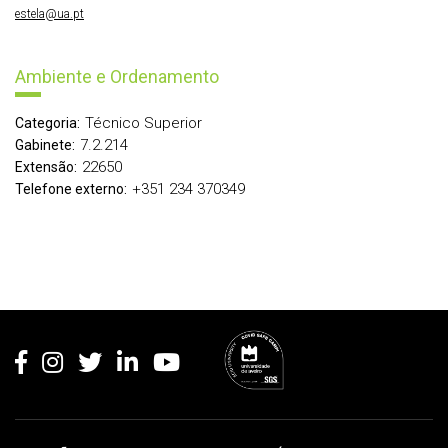
estela@ua.pt
Ambiente e Ordenamento
Técnico Superior
Categoria:
7.2.214
Gabinete:
22650
Extensão:
+351 234 370349
Telefone externo:
Rodapé