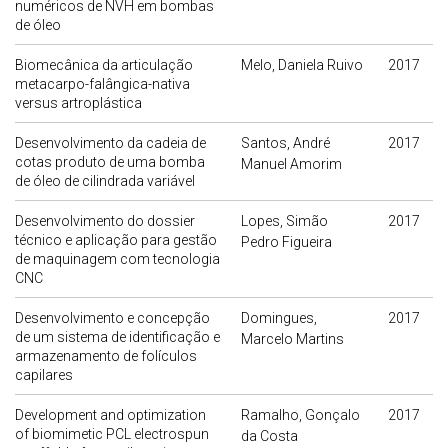
numéricos de NVH em bombas
de óleo
Biomecânica da articulação
Melo, Daniela Ruivo
2017
metacarpo-falângica-nativa
versus artroplástica
Desenvolvimento da cadeia de
Santos, André
2017
cotas produto de uma bomba
Manuel Amorim
de óleo de cilindrada variável
Desenvolvimento do dossier
Lopes, Simão
2017
técnico e aplicação para gestão
Pedro Figueira
de maquinagem com tecnologia
CNC
Desenvolvimento e concepção
Domingues,
2017
de um sistema de identificação e
Marcelo Martins
armazenamento de folículos
capilares
Development and optimization
Ramalho, Gonçalo
2017
of biomimetic PCL electrospun
da Costa