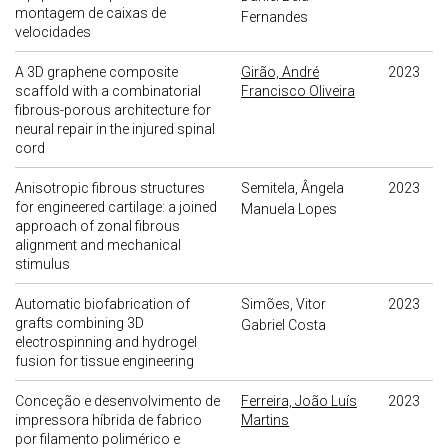
montagem de caixas de
Fernandes
velocidades
A 3D graphene composite
Girão, André
2023
scaffold with a combinatorial
Francisco Oliveira
fibrous-porous architecture for
neural repair in the injured spinal
cord
Anisotropic fibrous structures
Semitela, Ângela
2023
for engineered cartilage: a joined
Manuela Lopes
approach of zonal fibrous
alignment and mechanical
stimulus
Automatic biofabrication of
Simões, Vitor
2023
grafts combining 3D
Gabriel Costa
electrospinning and hydrogel
fusion for tissue engineering
Conceção e desenvolvimento de
Ferreira, João Luís
2023
impressora híbrida de fabrico
Martins
por filamento polimérico e