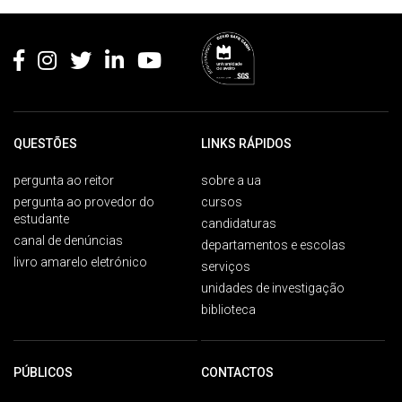
Rodapé
QUESTÕES
LINKS RÁPIDOS
pergunta ao reitor
sobre a ua
pergunta ao provedor do
cursos
estudante
candidaturas
canal de denúncias
departamentos e escolas
livro amarelo eletrónico
serviços
unidades de investigação
biblioteca
PÚBLICOS
CONTACTOS