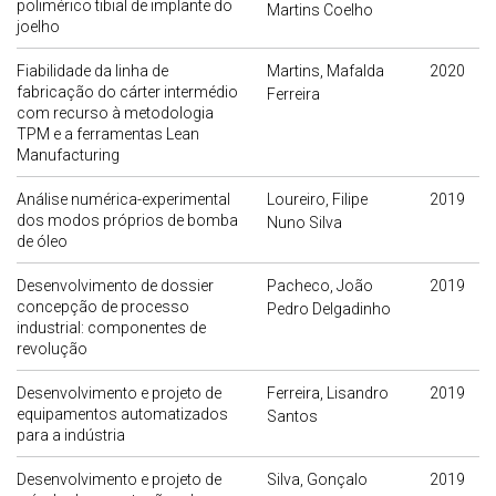
polimérico tibial de implante do
Martins Coelho
joelho
Fiabilidade da linha de
Martins, Mafalda
2020
fabricação do cárter intermédio
Ferreira
com recurso à metodologia
TPM e a ferramentas Lean
Manufacturing
Análise numérica-experimental
Loureiro, Filipe
2019
dos modos próprios de bomba
Nuno Silva
de óleo
Desenvolvimento de dossier
Pacheco, João
2019
concepção de processo
Pedro Delgadinho
industrial: componentes de
revolução
Desenvolvimento e projeto de
Ferreira, Lisandro
2019
equipamentos automatizados
Santos
para a indústria
Desenvolvimento e projeto de
Silva, Gonçalo
2019