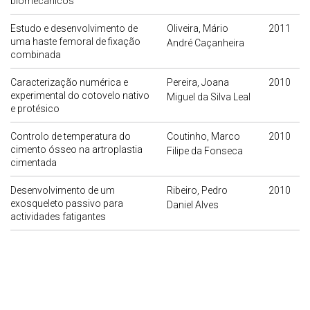
biomecânicos
Estudo e desenvolvimento de
Oliveira, Mário
2011
uma haste femoral de fixação
André Caçanheira
combinada
Caracterização numérica e
Pereira, Joana
2010
experimental do cotovelo nativo
Miguel da Silva Leal
e protésico
Controlo de temperatura do
Coutinho, Marco
2010
cimento ósseo na artroplastia
Filipe da Fonseca
cimentada
Desenvolvimento de um
Ribeiro, Pedro
2010
exosqueleto passivo para
Daniel Alves
actividades fatigantes