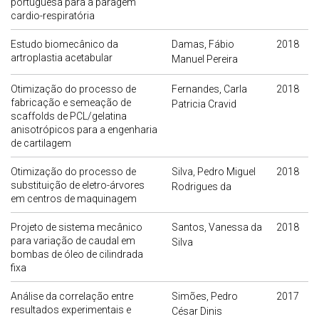
portuguesa para a paragem
cardio-respiratória
Estudo biomecânico da
Damas, Fábio
2018
artroplastia acetabular
Manuel Pereira
Otimização do processo de
Fernandes, Carla
2018
fabricação e semeação de
Patricia Cravid
scaffolds de PCL/gelatina
anisotrópicos para a engenharia
de cartilagem
Otimização do processo de
Silva, Pedro Miguel
2018
substituição de eletro-árvores
Rodrigues da
em centros de maquinagem
Projeto de sistema mecânico
Santos, Vanessa da
2018
para variação de caudal em
Silva
bombas de óleo de cilindrada
fixa
Análise da correlação entre
Simões, Pedro
2017
resultados experimentais e
César Dinis