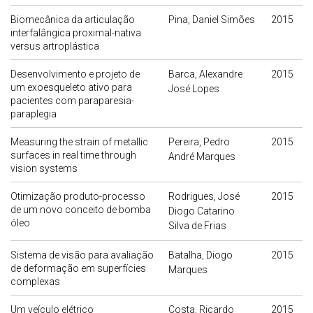
Biomecânica da articulação
Pina, Daniel Simões
2015
interfalângica proximal-nativa
versus artroplástica
Desenvolvimento e projeto de
Barca, Alexandre
2015
um exoesqueleto ativo para
José Lopes
pacientes com paraparesia-
paraplegia
Measuring the strain of metallic
Pereira, Pedro
2015
surfaces in real time through
André Marques
vision systems
Otimização produto-processo
Rodrigues, José
2015
de um novo conceito de bomba
Diogo Catarino
óleo
Silva de Frias
Sistema de visão para avaliação
Batalha, Diogo
2015
de deformação em superfícies
Marques
complexas
Um veículo elétrico
Costa, Ricardo
2015