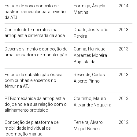
Estudo de novo conceito de
Formiga, Ângela
2014
haste intramedular para revisão
Martins
da ATJ
Controlo de temperatura na
Duarte, José João
2013
artroplastia cimentada da anca
Pereira
Desenvolvimento e conceção de
Cunha, Henrique
2013
uma passadeira de manutenção
Abrantes Moreira
Baptista da
Estudo da substituição óssea
Resende, Carlos
2013
com cunhas e enxertos no
Alberto Pinho
fémur na ATJ
PTBiomecânica da artroplastia
Coutinho, Mauro
2013
do joelho e a sua relação com o
Alexandre Nogueira
alinhamento protésico
Conceção de plataforma de
Ferreira, Álvaro
2012
mobilidade individual de
Miguel Nunes
locomoção manual