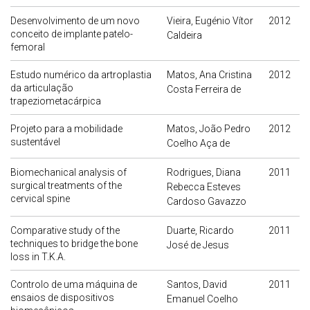
Desenvolvimento de um novo
Vieira, Eugénio Vítor
2012
conceito de implante patelo-
Caldeira
femoral
Estudo numérico da artroplastia
Matos, Ana Cristina
2012
da articulação
Costa Ferreira de
trapeziometacárpica
Projeto para a mobilidade
Matos, João Pedro
2012
sustentável
Coelho Aça de
Biomechanical analysis of
Rodrigues, Diana
2011
surgical treatments of the
Rebecca Esteves
cervical spine
Cardoso Gavazzo
Comparative study of the
Duarte, Ricardo
2011
techniques to bridge the bone
José de Jesus
loss in T.K.A.
Controlo de uma máquina de
Santos, David
2011
ensaios de dispositivos
Emanuel Coelho