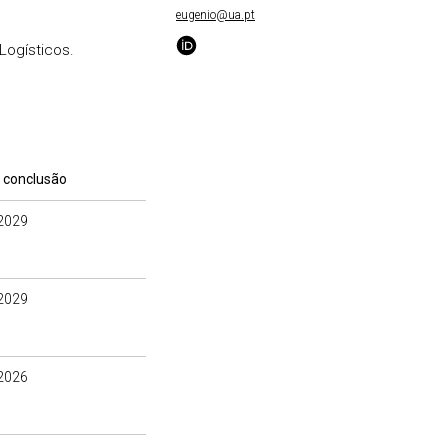
eugenio@ua.pt
Logísticos.
 conclusão
2029
2029
2026