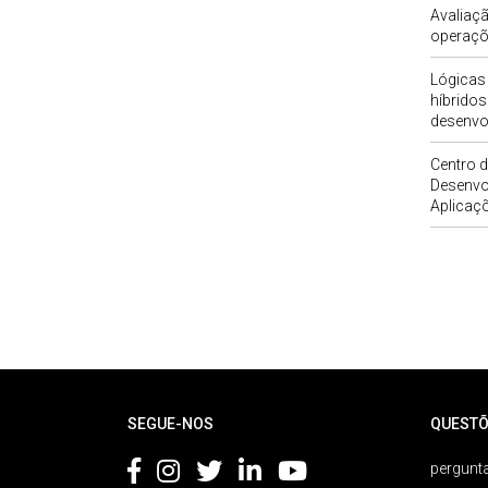
Avaliaçã
operaçõe
Lógicas
híbrido
desenvol
Centro d
Desenvo
Aplicaç
Rodapé
SEGUE-NOS
QUESTÕ
pergunta