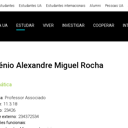
studantes
Estudantes UA
Estudantes internacionais
Alumni
Pessoas UA
A UA
ESTUDAR
VIVER
INVESTIGAR
COOPERAR
IN
génio Alexandre Miguel Rocha
ática
Professor Associado
a:
11.3.18
:
23426
o:
234372534
 externo:
ões funcionais: