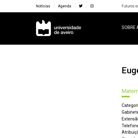
Notícias
Agenda
Futuros e
Navegação Principal
SOBRE 
Eu
Matem
Categori
Gabinete
Extensã
Telefone
Atribuiç