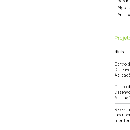
Coorden
Algori
Anális
Proje
título
Centro d
Desenvo
Aplicaç
Centro d
Desenvo
Aplicaç
Revesti
laser pa
monitori