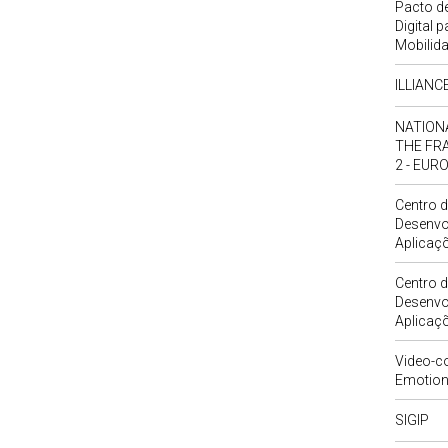
Pacto de
Digital 
Mobilid
ILLIANC
NATION
THE FR
2 - EUR
Centro d
Desenvo
Aplicaç
Centro d
Desenvo
Aplicaç
Video-co
Emotion
SIGIP