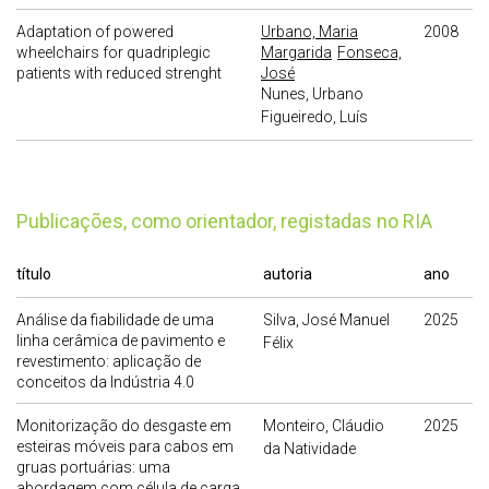
Adaptation of powered
Urbano, Maria
2008
wheelchairs for quadriplegic
Margarida
Fonseca,
patients with reduced strenght
José
Nunes, Urbano
Figueiredo, Luís
publicações, como orientador, registadas no RIA
título
autoria
ano
Análise da fiabilidade de uma
Silva, José Manuel
2025
linha cerâmica de pavimento e
Félix
revestimento: aplicação de
conceitos da Indústria 4.0
Monitorização do desgaste em
Monteiro, Cláudio
2025
esteiras móveis para cabos em
da Natividade
gruas portuárias: uma
abordagem com célula de carga