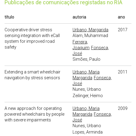
publicações de comunicações registadas no RIA
título
autoria
ano
Cooperative driver stress
Urbano, Margarida
2017
sensing integration with eCall
Alam, Muhammad
system for improved road
Ferreira,
safety
Joaquim
Fonseca,
José
Simões, Paulo
Extending a smart wheelchair
Urbano, Maria
2011
navigation by stress sensors
Margarida
Fonseca,
José
Nunes, Urbano
Zeilinger, Heimo
A new approach for operating
Urbano, Maria
2009
powered wheelchairs by people
Margarida
Fonseca,
with severe impairments
José
Nunes, Urbano
Lopes, Arminda