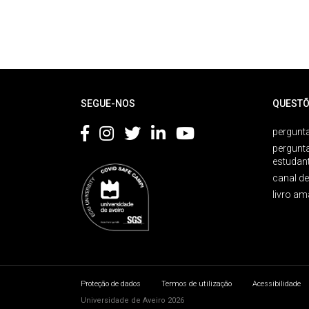
Rodapé
SEGUE-NOS
QUESTÕ
pergunta
pergunt
estudan
canal d
livro am
Proteção de dados
Termos de utilização
Acessibilidade
Universidade de Aveiro 2026