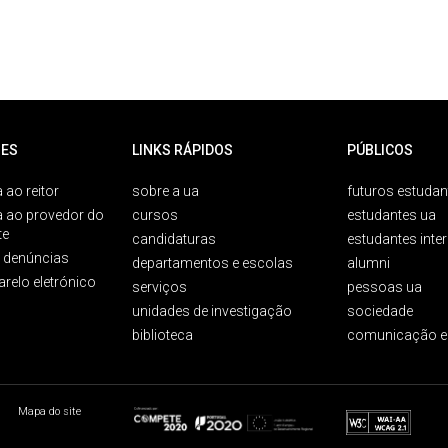
ES
LINKS RÁPIDOS
PÚBLICOS
 ao reitor
sobre a ua
futuros estudan
a ao provedor do
cursos
estudantes ua
te
candidaturas
estudantes inte
e denúncias
departamentos e escolas
alumni
arelo eletrónico
serviços
pessoas ua
unidades de investigação
sociedade
biblioteca
comunicação e
Mapa do site