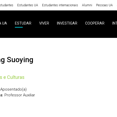
studantes
Estudantes UA
Estudantes internacionais
Alumni
Pessoas UA
A UA
ESTUDAR
VIVER
INVESTIGAR
COOPERAR
IN
ng Suoying
s e Culturas
Aposentado(a)
Professor Auxiliar
a: