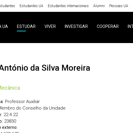
studantes
Estudantes UA
Estudantes internacionais
Alumni
Pessoas UA
A UA
ESTUDAR
VIVER
INVESTIGAR
COOPERAR
IN
i António da Silva Moreira
Mecânica
Professor Auxiliar
a:
Membro do Conselho da Unidade
22.4.22
:
23830
o:
 externo: