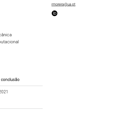
rmoreira@ua.pt
cânica
utacional
 conclusão
2021