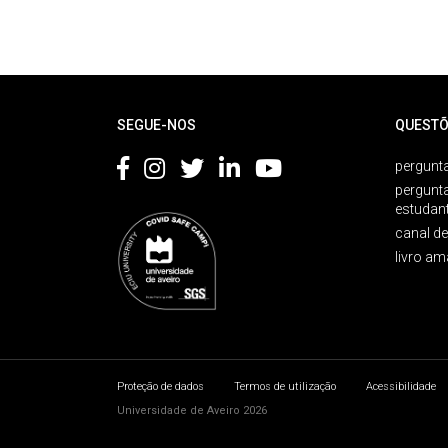
Rodapé
SEGUE-NOS
QUESTÕ
pergunta
pergunt
estudan
canal d
livro am
Proteção de dados
Termos de utilização
Acessibilidade
Universidade de Aveiro 2026