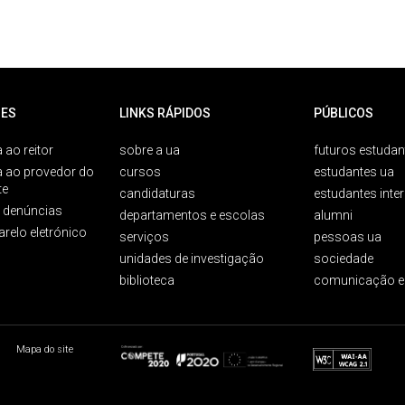
ES
LINKS RÁPIDOS
PÚBLICOS
 ao reitor
sobre a ua
futuros estudan
a ao provedor do
cursos
estudantes ua
te
candidaturas
estudantes inte
e denúncias
departamentos e escolas
alumni
arelo eletrónico
serviços
pessoas ua
unidades de investigação
sociedade
biblioteca
comunicação e
Mapa do site