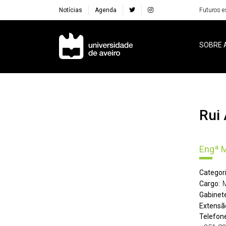
Notícias
Agenda
Futuros e
Navegação Principal
SOBRE 
Ru
Engª 
Categori
Cargo:
Gabinete
Extensã
Telefone