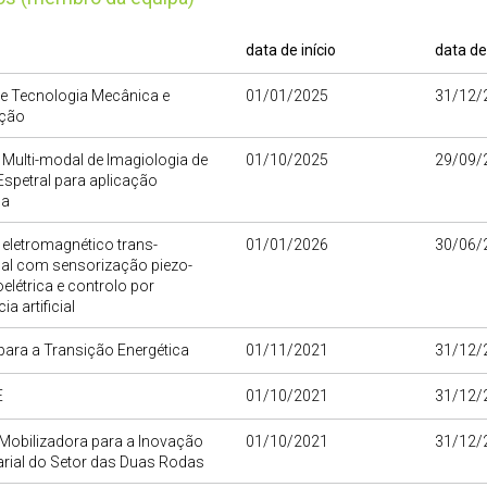
data de início
data de
de Tecnologia Mecânica e
01/01/2025
31/12/
ção
Multi-modal de Imagiologia de
01/10/2025
29/09/
Espetral para aplicação
ca
eletromagnético trans-
01/01/2026
30/06/
nal com sensorização piezo-
létrica e controlo por
ia artificial
para a Transição Energética
01/11/2021
31/12/
E
01/10/2021
31/12/
Mobilizadora para a Inovação
01/10/2021
31/12/
rial do Setor das Duas Rodas