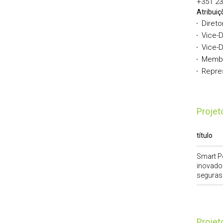
+351 23
Atribuiç
Diret
Vice-D
Vice-D
Membr
Repre
Proje
título
Smart P
inovador
seguras 
Proje