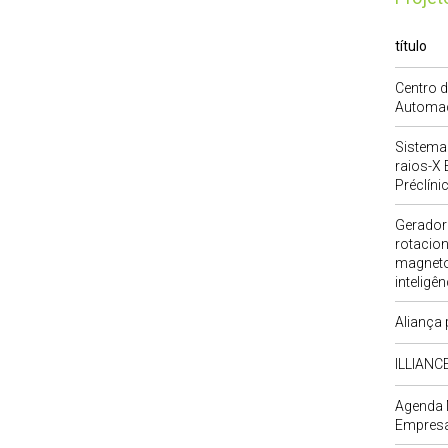
título
Centro 
Automa
Sistema 
raios-X 
Préclíni
Gerador 
rotacio
magnetoe
inteligênc
Aliança 
ILLIANC
Agenda 
Empresa