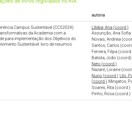
cações de livros registados no RIA
autoria
ferência Campus Sustentável (CCS2024):
Lillebø, Ana (coord.)
ransformativas da Academia com a
Assunção, Ana Sofia 
de para implementação dos Objetivos do
Novais, Andreia (coor
vimento Sustentável: livro de resumos
Santos, Carlos (coord
Ferreira, Filipa (coord.
Batista, João (coord)
Neto (coord.)
Nazaré, Loraine (coor
Nuno (coord.)
Lito, P
(coord.)
Mingatos, Pa
Soares, Rita (coord.)
Pinho, Rosa (coord.)