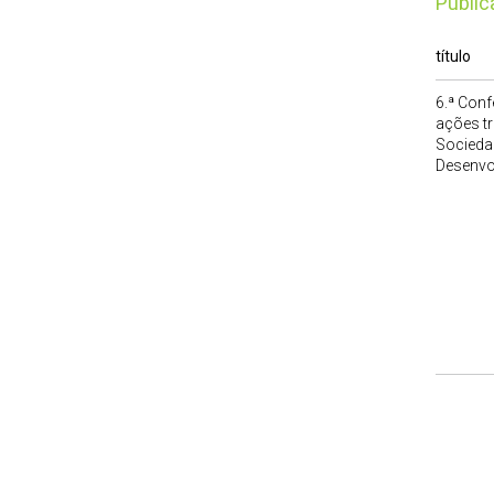
publi
título
6.ª Con
ações t
Socieda
Desenvol