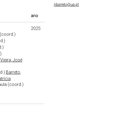
nbarreto@ua.pt
ano
2025
(coord.)
d.)
.)
)
Vieira, José
d.)
Barreto,
atrícia
ula (coord.)