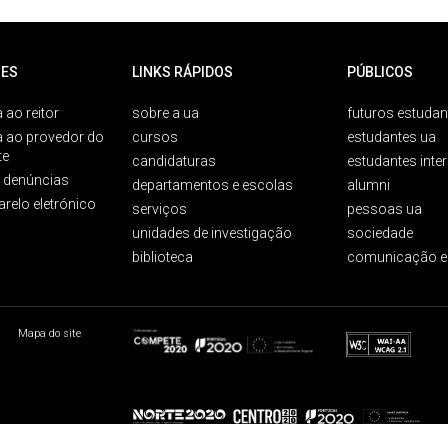
ES
LINKS RÁPIDOS
PÚBLICOS
 ao reitor
sobre a ua
futuros estudan
a ao provedor do
cursos
estudantes ua
te
candidaturas
estudantes inte
e denúncias
departamentos e escolas
alumni
arelo eletrónico
serviços
pessoas ua
unidades de investigação
sociedade
biblioteca
comunicação e
Mapa do site