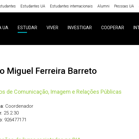
studantes
Estudantes UA
Estudantes internacionais
Alumni
Pessoas UA
A UA
ESTUDAR
VIVER
INVESTIGAR
COOPERAR
IN
no Miguel Ferreira Barreto
os de Comunicação, Imagem e Relações Públicas
Coordenador
a:
25.2.30
:
926477171
o: