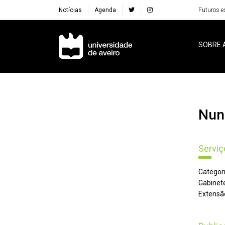
Notícias
Agenda
Futuros e
Navegação Principal
SOBRE 
Nu
Serviç
Categori
Gabinete
Extensã