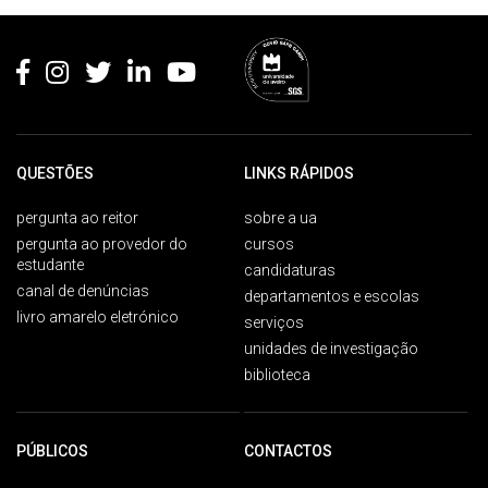
Rodapé
QUESTÕES
LINKS RÁPIDOS
pergunta ao reitor
sobre a ua
pergunta ao provedor do
cursos
estudante
candidaturas
canal de denúncias
departamentos e escolas
livro amarelo eletrónico
serviços
unidades de investigação
biblioteca
PÚBLICOS
CONTACTOS