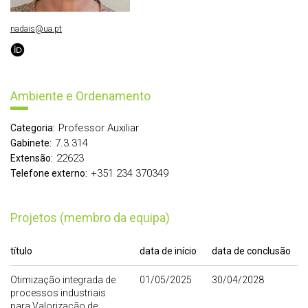
nadais@ua.pt
Ambiente e Ordenamento
Professor Auxiliar
Categoria:
7.3.314
Gabinete:
22623
Extensão:
+351 234 370349
Telefone externo:
Projetos (membro da equipa)
título
data de início
data de conclusão
Otimização integrada de
01/05/2025
30/04/2028
processos industriais
para Valorização de