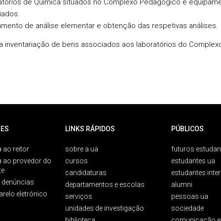
atórios de Química situados no Complexo Pedagógico e equipame
iados.
mento de análise elementar e obtenção das respetivas análises.
a inventariação de bens associados aos laboratórios do Comple
ES
LINKS RÁPIDOS
PÚBLICOS
 ao reitor
sobre a ua
futuros estudan
a ao provedor do
cursos
estudantes ua
te
candidaturas
estudantes inte
e denúncias
departamentos e escolas
alumni
arelo eletrónico
serviços
pessoas ua
unidades de investigação
sociedade
biblioteca
comunicação e