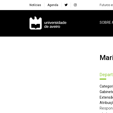
Notícias
Agenda
Futuros e
Navegação Principal
SOBRE 
Ma
Depar
Categori
Gabinete
Extensã
Atribuiç
Respons