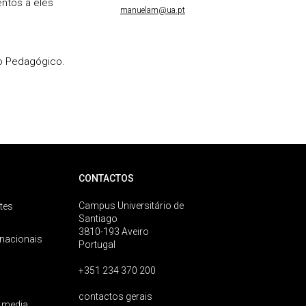
ntos a eles
manuelam@ua.pt
xo Pedagógico.
CONTACTOS
Campus Universitário de
tes
Santiago
3810-193 Aveiro
rnacionais
Portugal
+351 234 370 200
contactos gerais
 media