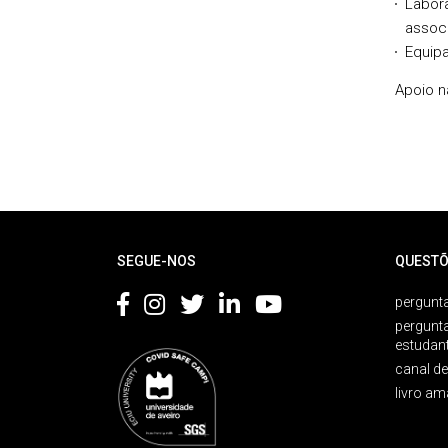
Labor
assoc
Equipa
Apoio n
Rodapé
SEGUE-NOS
QUESTÕ
pergunta
pergunt
estudan
canal d
livro am