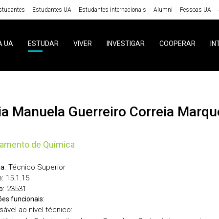
studantes
Estudantes UA
Estudantes internacionais
Alumni
Pessoas UA
A UA
ESTUDAR
VIVER
INVESTIGAR
COOPERAR
IN
ria Manuela Guerreiro Correia Marqu
tamento de Química
Técnico Superior
a:
15.1.15
:
23531
o:
ões funcionais:
ável ao nível técnico: