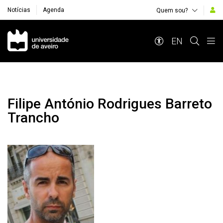
Notícias
Agenda
Quem sou?
Navegação Principal
EN
Filipe António Rodrigues Barreto
Trancho