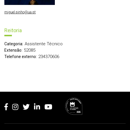
miguel.pinho@ua.pt
Reitoria
Assistente Técnico
Categoria:
52085
Extensão:
234370606
Telefone externo:
Rodapé