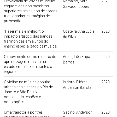
Prevalência de lesões músculo-
Ramalho, Sara
2021
esqueléticas nos membros
Salvador Lopes
superiores em alunos de cordas
friccionadas: estratégias de
prevenção
“Fazer mais e melhor”: o
Costeira, Ana Lúcia
2020
impacto artístico das bandas
da Silva
filarmónicas em alunos do
ensino especializado de música
O movimento como recurso de
Arede, Inês Filipa
2020
aprendizagem musical: um
Barros
estudo empírico em contexto
regional
O violino na música popular
Isidoro, Eliézer
2020
urbana nas cidades do Rio de
Anderson Batista
Janeiro e São Paulo:
conectando tensões e
conotações
Uma trajectória por três
Sabino, Anderson
2020