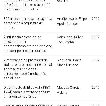
abordagens da trompa: das
Bezerra
reflexões, análise e estudo até à
performance em palco
350 anos de música portuguesa
Araújo, Marco Filipe
2019
contada pela orquestra de
Apolinário de
sopros
A influência do estudo de
Raimundo, Rúben
2019
saxofone com
Joel Rocha
acompanhamento de play along
nas competências musicais
A motivação do professor de
Nogueira, Joana
2019
violino: estudo multidimensional
Maria Luciano
sobre a influência das
perceções face à motivação
dos alunos
O contributo de Elise Hall (1853-
Maseda García,
2019
1924) para o saxofone sob um
Helena
olhar contemporâneo