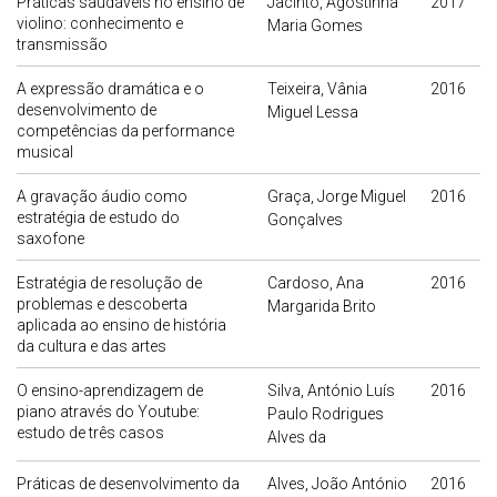
Práticas saudáveis no ensino de
Jacinto, Agostinha
2017
violino: conhecimento e
Maria Gomes
transmissão
A expressão dramática e o
Teixeira, Vânia
2016
desenvolvimento de
Miguel Lessa
competências da performance
musical
A gravação áudio como
Graça, Jorge Miguel
2016
estratégia de estudo do
Gonçalves
saxofone
Estratégia de resolução de
Cardoso, Ana
2016
problemas e descoberta
Margarida Brito
aplicada ao ensino de história
da cultura e das artes
O ensino-aprendizagem de
Silva, António Luís
2016
piano através do Youtube:
Paulo Rodrigues
estudo de três casos
Alves da
Práticas de desenvolvimento da
Alves, João António
2016