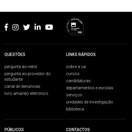
Rodapé
QUESTÕES
LINKS RÁPIDOS
pergunta ao reitor
sobre a ua
pergunta ao provedor do
cursos
estudante
candidaturas
canal de denúncias
departamentos e escolas
livro amarelo eletrónico
serviços
unidades de investigação
biblioteca
PÚBLICOS
CONTACTOS