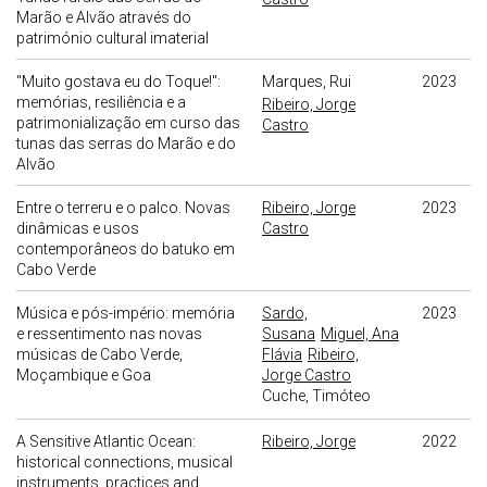
Marão e Alvão através do
património cultural imaterial
"Muito gostava eu do Toque!":
Marques, Rui
2023
memórias, resiliência e a
Ribeiro, Jorge
patrimonialização em curso das
Castro
tunas das serras do Marão e do
Alvão
Entre o terreru e o palco. Novas
Ribeiro, Jorge
2023
dinâmicas e usos
Castro
contemporâneos do batuko em
Cabo Verde
Música e pós-império: memória
Sardo,
2023
e ressentimento nas novas
Susana
Miguel, Ana
músicas de Cabo Verde,
Flávia
Ribeiro,
Moçambique e Goa
Jorge Castro
Cuche, Timóteo
A Sensitive Atlantic Ocean:
Ribeiro, Jorge
2022
historical connections, musical
instruments, practices and