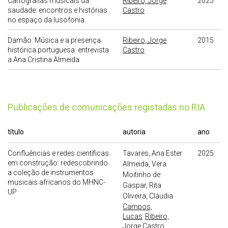
Cartografias musicais da
Ribeiro, Jorge
2025
saudade: encontros e histórias
Castro
no espaço da lusofonia
Damão: Música e a presença
Ribeiro, Jorge
2015
histórica portuguesa: entrevista
Castro
a Ana Cristina Almeida
publicações de comunicações registadas no RIA
título
autoria
ano
Confluências e redes científicas
Tavares, Ana Ester
2025
em construção: redescobrindo
Almeida, Vera
a coleção de instrumentos
Moitinho de
musicais africanos do MHNC-
Gaspar, Rita
UP
Oliveira, Cláudia
Campos,
Lucas
Ribeiro,
Jorge Castro