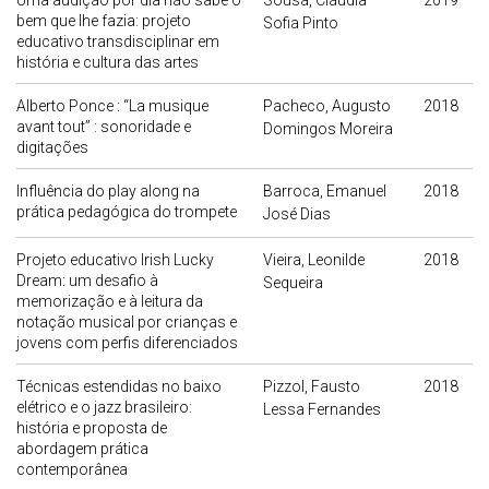
Uma audição por dia não sabe o
Sousa, Cláudia
2019
bem que lhe fazia: projeto
Sofia Pinto
educativo transdisciplinar em
história e cultura das artes
Alberto Ponce : “La musique
Pacheco, Augusto
2018
avant tout” : sonoridade e
Domingos Moreira
digitações
Influência do play along na
Barroca, Emanuel
2018
prática pedagógica do trompete
José Dias
Projeto educativo Irish Lucky
Vieira, Leonilde
2018
Dream: um desafio à
Sequeira
memorização e à leitura da
notação musical por crianças e
jovens com perfis diferenciados
Técnicas estendidas no baixo
Pizzol, Fausto
2018
elétrico e o jazz brasileiro:
Lessa Fernandes
história e proposta de
abordagem prática
contemporânea