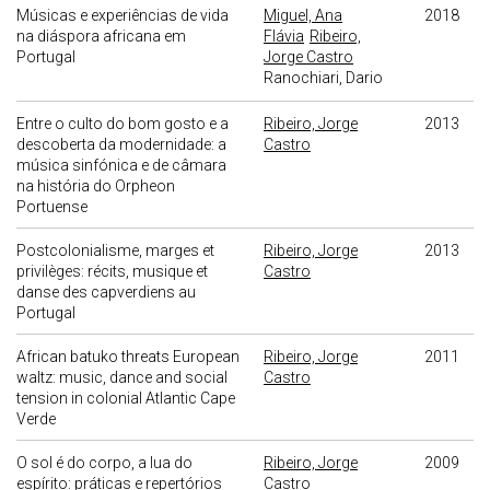
Músicas e experiências de vida
Miguel, Ana
2018
na diáspora africana em
Flávia
Ribeiro,
Portugal
Jorge Castro
Ranochiari, Dario
Entre o culto do bom gosto e a
Ribeiro, Jorge
2013
descoberta da modernidade: a
Castro
música sinfónica e de câmara
na história do Orpheon
Portuense
Postcolonialisme, marges et
Ribeiro, Jorge
2013
privilèges: récits, musique et
Castro
danse des capverdiens au
Portugal
African batuko threats European
Ribeiro, Jorge
2011
waltz: music, dance and social
Castro
tension in colonial Atlantic Cape
Verde
O sol é do corpo, a lua do
Ribeiro, Jorge
2009
espírito: práticas e repertórios
Castro