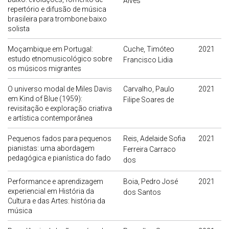
Alves
repertório e difusão de música
brasileira para trombone baixo
solista
Moçambique em Portugal:
Cuche, Timóteo
2021
estudo etnomusicológico sobre
Francisco Lidia
os músicos migrantes
O universo modal de Miles Davis
Carvalho, Paulo
2021
em Kind of Blue (1959):
Filipe Soares de
revisitação e exploração criativa
e artística contemporânea
Pequenos fados para pequenos
Reis, Adelaide Sofia
2021
pianistas: uma abordagem
Ferreira Carraco
pedagógica e pianística do fado
dos
Performance e aprendizagem
Boia, Pedro José
2021
experiencial em História da
dos Santos
Cultura e das Artes: história da
música