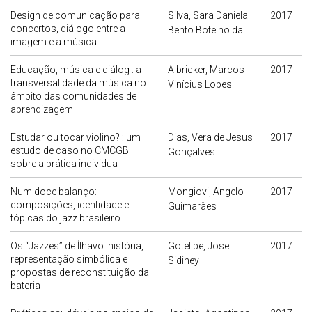
Design de comunicação para
Silva, Sara Daniela
2017
concertos, diálogo entre a
Bento Botelho da
imagem e a música
Educação, música e diálog : a
Albricker, Marcos
2017
transversalidade da música no
Vinícius Lopes
âmbito das comunidades de
aprendizagem
Estudar ou tocar violino? : um
Dias, Vera de Jesus
2017
estudo de caso no CMCGB
Gonçalves
sobre a prática individua
Num doce balanço:
Mongiovi, Angelo
2017
composições, identidade e
Guimarães
tópicas do jazz brasileiro
Os “Jazzes” de Ílhavo: história,
Gotelipe, Jose
2017
representação simbólica e
Sidiney
propostas de reconstituição da
bateria