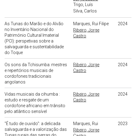
Trigo, Luís
Silva, Carlos
As Tunas do Marão e do Alvão
Marques, Rui Filipe
2024
no Inventário Nacional do
Ribeiro, Jorge
Património Cultural Imaterial
Castro
(PCI): perspetivas sobre a
salvaguarda e sustentabilidade
do Toque
Os sons da Tchisumba: mestres
Ribeiro, Jorge
2024
e repertórios musicais de
Castro
cordofones tradicionais
angolanos
Vidas musicais da cihumba :
Ribeiro, Jorge
2024
estudo e resgate de um
Castro
cordofone africano em trânsito
pelo atlântico sensível
"É tudo de ouvido": a delicada
Marques, Rui
2023
salvaguarda e a valorização das
Ribeiro, Jorge
Tunas rurais das serras do
Castro