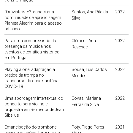
transformação
(Ou)viste isto?: capacitar a
Santos, Ana Rita da
2022
comunidade de aprendizagem
Silva
Planeta Alecrim para o acesso
artístico
Para uma compreensão da
Clément, Ana
2022
presença da música nos
Resende
eventos de temática histórica
em Portugal
Playing alone: adaptação à
Sousa, Luís Carlos
2022
prática da trompa no
Mendes
transcurso da crise sanitária
COVID- 19
Uma abordagem intertextual do
Covas, Mariana
2022
concerto para violino e
Ferraz da Silva
orquestra em Ré menor de Jean
Sibelius
Emancipação do trombone
Poty, Tiago Peres
2021
baixo: evoluções, fomento de