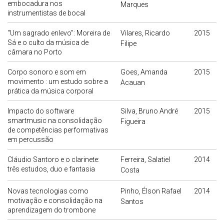
embocadura nos
Marques
instrumentistas de bocal
"Um sagrado enlevo": Moreira de
Vilares, Ricardo
2015
Sá e o culto da música de
Filipe
câmara no Porto
Corpo sonoro e som em
Goes, Amanda
2015
movimento : um estudo sobre a
Acauan
prática da música corporal
Impacto do software
Silva, Bruno André
2015
smartmusic na consolidação
Figueira
de competências performativas
em percussão
Cláudio Santoro e o clarinete:
Ferreira, Salatiel
2014
três estudos, duo e fantasia
Costa
Novas tecnologias como
Pinho, Élson Rafael
2014
motivação e consolidação na
Santos
aprendizagem do trombone