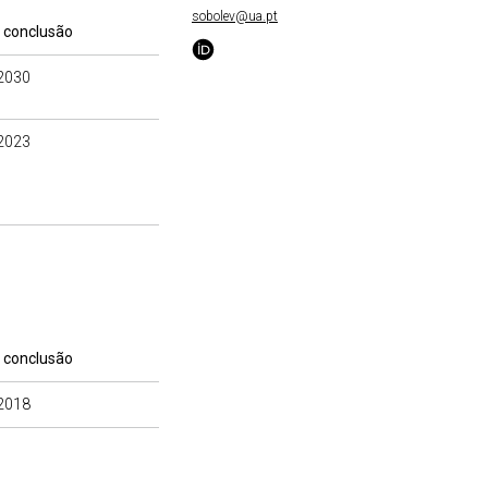
sobolev@ua.pt
 conclusão
2030
2023
 conclusão
2018