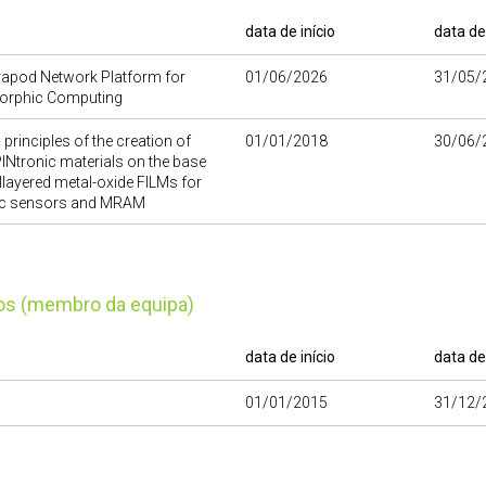
data de início
data de
rapod Network Platform for
01/06/2026
31/05/
rphic Computing
 principles of the creation of
01/01/2018
30/06/
INtronic materials on the base
layered metal-oxide FILMs for
c sensors and MRAM
tos (membro da equipa)
data de início
data de
01/01/2015
31/12/