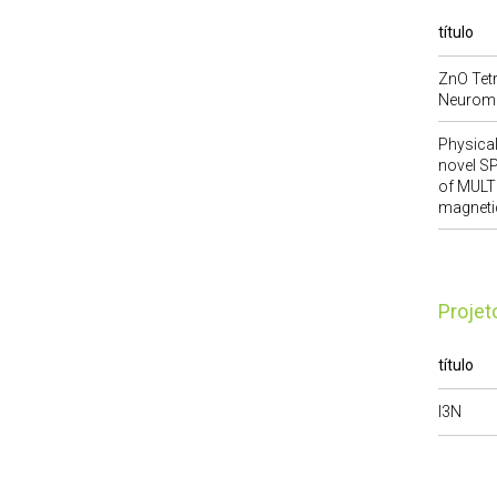
título
ZnO Tet
Neuromo
Physical
novel SP
of MULTI
magneti
Proje
título
I3N