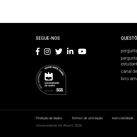
Rodapé
SEGUE-NOS
QUESTÕ
pergunta
pergunt
estudan
canal d
livro am
Proteção de dados
Termos de utilização
Acessibilidade
Universidade de Aveiro 2026