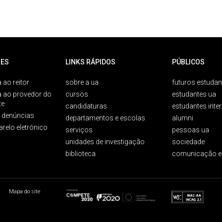
ES
LINKS RÁPIDOS
PÚBLICOS
 ao reitor
sobre a ua
futuros estudan
a ao provedor do
cursos
estudantes ua
te
candidaturas
estudantes inte
e denúncias
departamentos e escolas
alumni
arelo eletrónico
serviços
pessoas ua
unidades de investigação
sociedade
biblioteca
comunicação e
Mapa do site