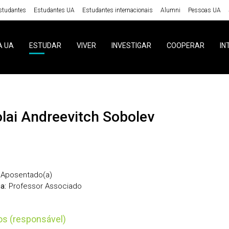
studantes
Estudantes UA
Estudantes internacionais
Alumni
Pessoas UA
A UA
ESTUDAR
VIVER
INVESTIGAR
COOPERAR
IN
kolai Andreevitch Sobolev
Aposentado(a)
Professor Associado
a:
tos (responsável)