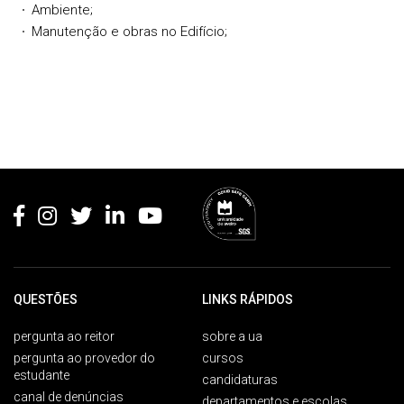
Ambiente;
Manutenção e obras no Edifício;
Rodapé
QUESTÕES
LINKS RÁPIDOS
pergunta ao reitor
sobre a ua
pergunta ao provedor do
cursos
estudante
candidaturas
canal de denúncias
departamentos e escolas