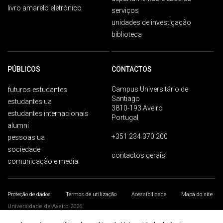
livro amarelo eletrónico
serviços
unidades de investigação
biblioteca
PÚBLICOS
CONTACTOS
Campus Universitário de
futuros estudantes
Santiago
estudantes ua
3810-193 Aveiro
estudantes internacionais
Portugal
alumni
+351 234 370 200
pessoas ua
sociedade
contactos gerais
comunicação e media
Proteção de dados
Termos de utilização
Acessibilidade
Mapa do site
Universidade de Aveiro 2026