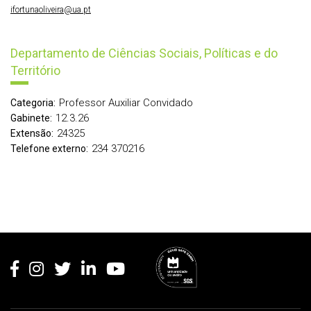
ifortunaoliveira@ua.pt
Departamento de Ciências Sociais, Políticas e do
Território
Professor Auxiliar Convidado
Categoria:
12.3.26
Gabinete:
24325
Extensão:
234 370216
Telefone externo:
Rodapé