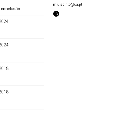
mluispinto@ua.pt
 conclusão
2024
2024
2018
2018