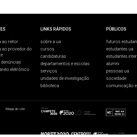
ES
LINKS RÁPIDOS
PÚBLICOS
 ao reitor
sobre a ua
futuros estudan
a ao provedor do
cursos
estudantes ua
te
candidaturas
estudantes inte
e denúncias
departamentos e escolas
alumni
arelo eletrónico
serviços
pessoas ua
unidades de investigação
sociedade
biblioteca
comunicação e
Mapa do site