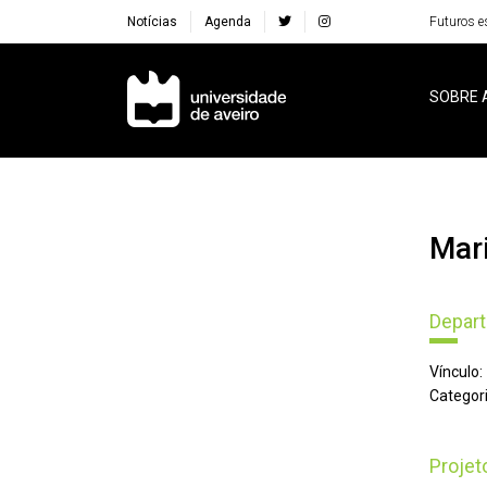
Notícias
Agenda
Futuros e
Navegação Principal
SOBRE 
Ma
Depart
Vínculo:
Categori
Proje