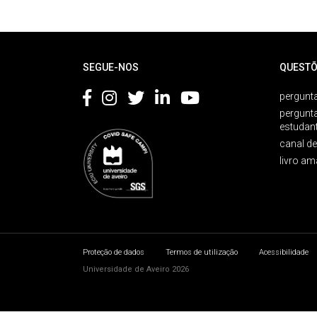
Rodapé
SEGUE-NOS
QUESTÕ
pergunta
pergunt
estudan
canal d
livro am
Proteção de dados
Termos de utilização
Acessibilidade
Universidade de Aveiro 2026