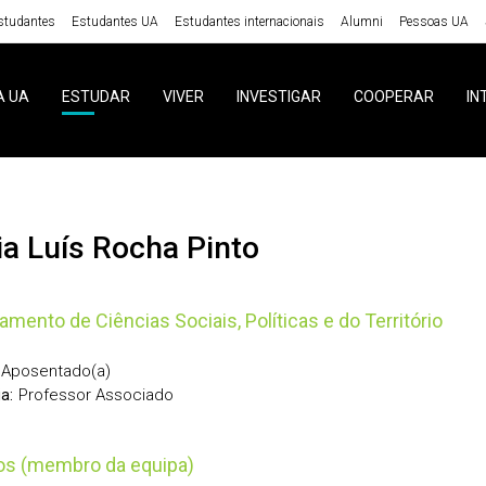
studantes
Estudantes UA
Estudantes internacionais
Alumni
Pessoas UA
A UA
ESTUDAR
VIVER
INVESTIGAR
COOPERAR
IN
ria Luís Rocha Pinto
amento de Ciências Sociais, Políticas e do Território
Aposentado(a)
Professor Associado
a:
tos (membro da equipa)