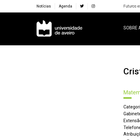
Notícias
Agenda
Futuros e
Navegação Principal
SOBRE 
Cr
Matem
Categori
Gabinete
Extensã
Telefone
Atribuiç