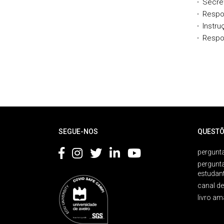
Secre
Respo
Instru
Respon
Rodapé
SEGUE-NOS
QUESTÕ
pergunta
pergunt
estudan
canal d
livro am