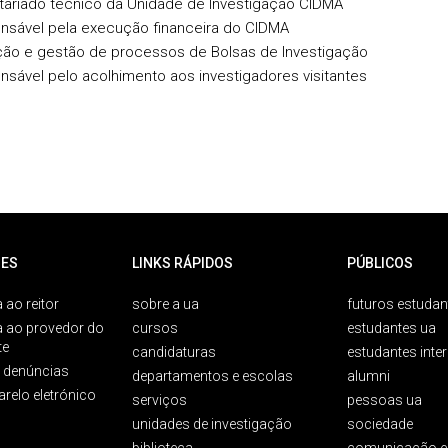
tariado técnico da Unidade de Investigação CIDMA
nsável pela execução financeira do CIDMA
ção e gestão de processos de Bolsas de Investigação
sável pelo acolhimento aos investigadores visitantes
ES
LINKS RÁPIDOS
PÚBLICOS
 ao reitor
sobre a ua
futuros estudan
a ao provedor do
cursos
estudantes ua
te
candidaturas
estudantes inte
e denúncias
departamentos e escolas
alumni
arelo eletrónico
serviços
pessoas ua
unidades de investigação
sociedade