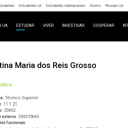
studantes
Estudantes UA
Estudantes internacionais
Alumni
Pessoas UA
A UA
ESTUDAR
VIVER
INVESTIGAR
COOPERAR
IN
istina Maria dos Reis Grosso
ática
Técnico Superior
a:
11.1.21
:
23402
o:
234370645
 externo:
ões funcionais: