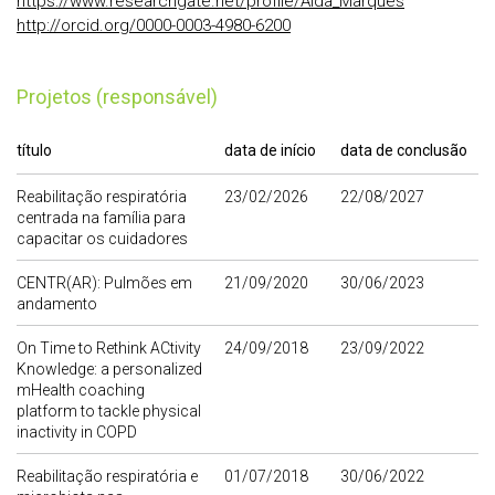
https://www.researchgate.net/profile/Alda_Marques
http://orcid.org/0000-0003-4980-6200
Projetos (responsável)
título
data de início
data de conclusão
Reabilitação respiratória
23/02/2026
22/08/2027
centrada na família para
capacitar os cuidadores
CENTR(AR): Pulmões em
21/09/2020
30/06/2023
andamento
On Time to Rethink ACtivity
24/09/2018
23/09/2022
Knowledge: a personalized
mHealth coaching
platform to tackle physical
inactivity in COPD
Reabilitação respiratória e
01/07/2018
30/06/2022