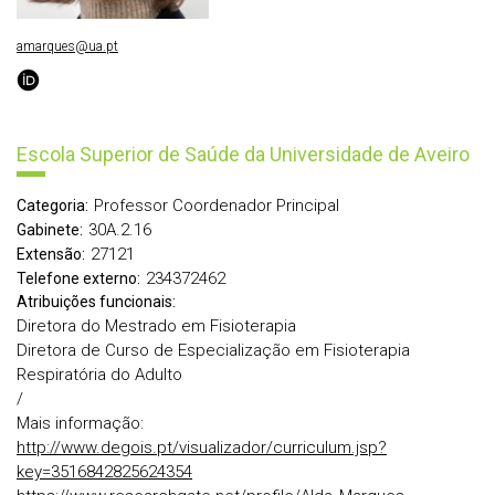
amarques@ua.pt
Escola Superior de Saúde da Universidade de Aveiro
Professor Coordenador Principal
Categoria:
30A.2.16
Gabinete:
27121
Extensão:
234372462
Telefone externo:
Atribuições funcionais:
Diretora do Mestrado em Fisioterapia
Diretora de Curso de Especialização em Fisioterapia
Respiratória do Adulto
/
Mais informação:
http://www.degois.pt/visualizador/curriculum.jsp?
key=3516842825624354