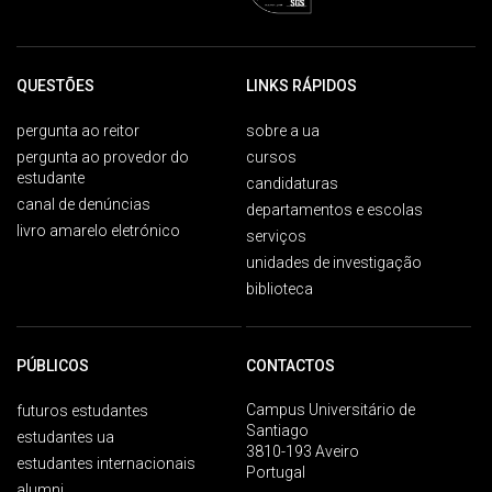
QUESTÕES
LINKS RÁPIDOS
pergunta ao reitor
sobre a ua
pergunta ao provedor do
cursos
estudante
candidaturas
canal de denúncias
departamentos e escolas
livro amarelo eletrónico
serviços
unidades de investigação
biblioteca
PÚBLICOS
CONTACTOS
Campus Universitário de
futuros estudantes
Santiago
estudantes ua
3810-193 Aveiro
estudantes internacionais
Portugal
alumni