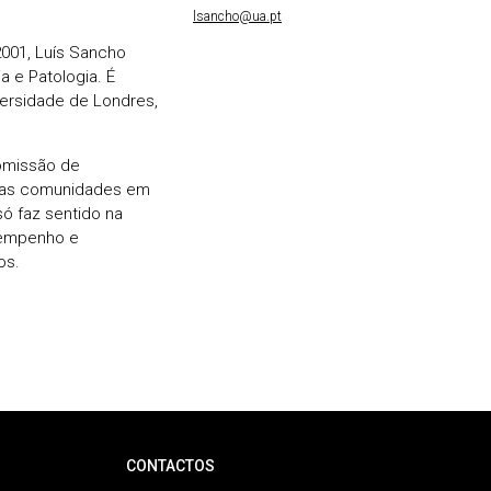
lsancho@ua.pt
001, Luís Sancho
a e Patologia. É
versidade de Londres,
omissão de
 das comunidades em
só faz sentido na
 empenho e
os.
CONTACTOS