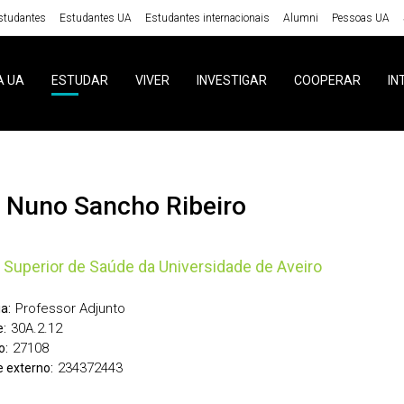
studantes
Estudantes UA
Estudantes internacionais
Alumni
Pessoas UA
A UA
ESTUDAR
VIVER
INVESTIGAR
COOPERAR
IN
ís Nuno Sancho Ribeiro
 Superior de Saúde da Universidade de Aveiro
Professor Adjunto
a:
30A.2.12
:
27108
o:
234372443
 externo: