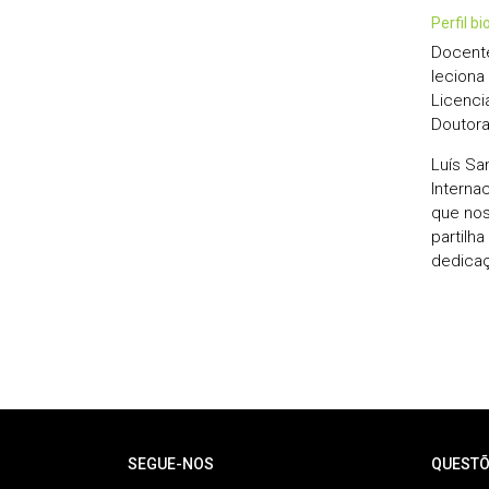
perfil b
Docente
leciona
Licenci
Doutora
Luís Sa
Interna
que nos 
partilh
dedicaç
Rodapé
SEGUE-NOS
QUESTÕ