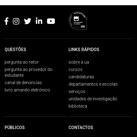
Rodapé
QUESTÕES
LINKS RÁPIDOS
pergunta ao reitor
sobre a ua
pergunta ao provedor do
cursos
estudante
candidaturas
canal de denúncias
departamentos e escolas
livro amarelo eletrónico
serviços
unidades de investigação
biblioteca
PÚBLICOS
CONTACTOS