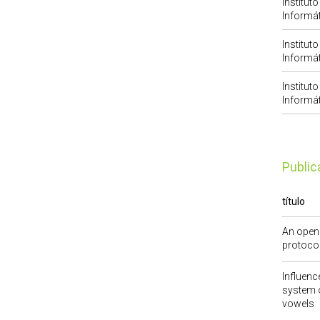
Institut
Informát
Institut
Informát
Institut
Informát
publi
título
An open 
protoco
Influenc
system o
vowels