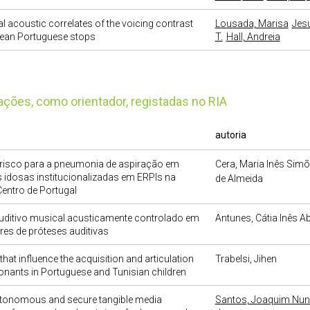
 acoustic correlates of the voicing contrast
Lousada, Marisa
Jesu
pean Portuguese stops
T.
Hall, Andreia
cações, como orientador, registadas no RIA
autoria
e risco para a pneumonia de aspiração em
Cera, Maria Inês Sim
idosas institucionalizadas em ERPIs na
de Almeida
entro de Portugal
uditivo musical acusticamente controlado em
Antunes, Cátia Inês A
ores de próteses auditivas
that influence the acquisition and articulation
Trabelsi, Jihen
nants in Portuguese and Tunisian children
tonomous and secure tangible media
Santos, Joaquim Nun