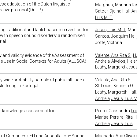
se adaptation of the Dutch linguistic
Morgado, Mariana
De 
rative protocol (DuLIP)
Satoer, Djaina
Hall, An
Luis M. T.
g traditional and tablet-based intervention for
Jesus, Luis M. T.
Mart
 with speech sound disorders: a randomised
Santos, Joaquim
Hall
rial
Joffe, Victoria
ity and validity evidence of the Assessment of
Valente, Ana Rita S.
Ha
 Use in Social Contexts for Adults (ALUSCA)
Andreia
Alvelos, Hele
Leahy, Margaret
Jesus
y-wide probability sample of public attitudes
Valente, Ana Rita S.
tuttering in Portugal
St. Louis, Kenneth O.
Leahy, Margereth
Hall,
Andreia
Jesus, Luis M.
er knowledge assessment tool
Pedro, Cassandra
Lo
Marisa
Pereira, Rita
Ha
Andreia
Jesus, Luis
ty of Computerized Lung Auscultation–Sound
Machado, Ana
Oliveir