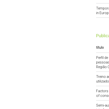
Temporal
in Euro
publi
título
Perfil d
pessoas 
Região C
Treino a
utilizad
Factors 
of conso
Semi-au