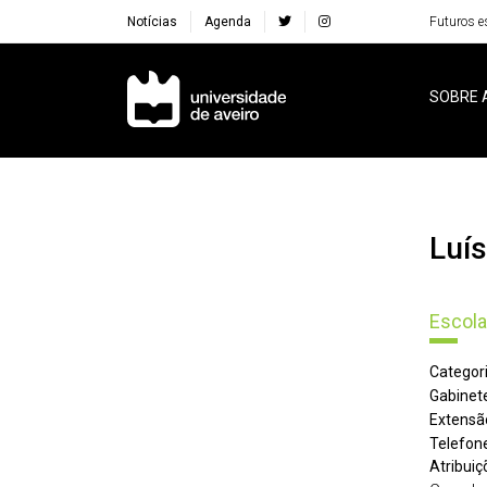
Notícias
Agenda
Futuros e
Navegação Principal
SOBRE 
Luí
Escola
Categori
Gabinete
Extensã
Telefone
Atribuiç