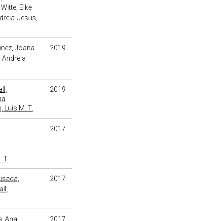
Witte, Elke
dreia
Jesus,
inez, Joana
2019
, Andreia
ll,
2019
na
, Luis M. T.
2017
 T.
usada,
2017
ll,
a, Ana
2017