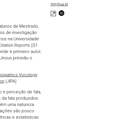
lmtj@ua.pt
alunos de Mestrado,
ros de investigação
anos na Universidade
Citation Reports (Q1
nde é primeiro autor;
 Jesus presidiu o
oniatrics Vocology
ion
(JIPA).
 e perceção de fala,
da fala produzidos
 têm uma natureza
erações são pouco
icas e estatísticas