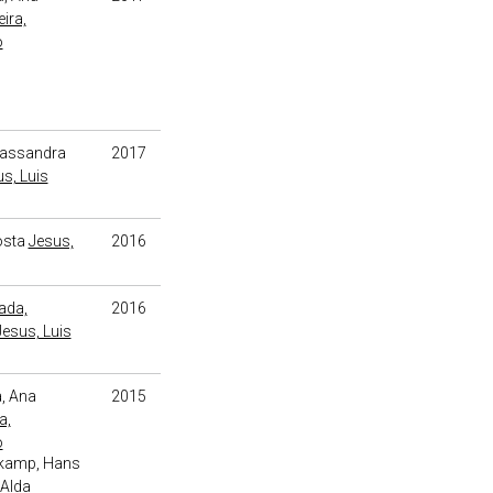
ira,
o
Cassandra
2017
s, Luis
osta
Jesus,
2016
ada,
2016
Jesus, Luis
a, Ana
2015
a,
o
kamp, Hans
Alda