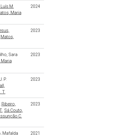
 Luís M.
2024
atos, Maria
esus,
2023
Matos,
ilho, Sara
2023
 Maria
. P.
2023
ll,
 T.
.
Ribeiro,
2023
T.
Sá Couto,
Assunção C.
, Mafalda
2021