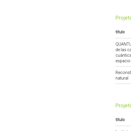
Proje
título
QUANTUM
de las c
cuánticas
espacio 
Reconst
natural
Proje
título