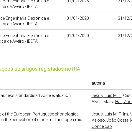
o de Engenharia Eletrónica e
01/01/2025
31/12/
ica de Aveiro - IEETA
o de Engenharia Eletrónica e
01/01/2020
31/12/
ica de Aveiro - IEETA
o de Engenharia Eletrónica e
01/01/2020
31/12/
ica de Aveiro - IEETA
cações de artigos registados no RIA
autoria
access standardised voice evaluation
Jesus, Luís M. T.
Cast
l
Alves, Marta
Hall, And
e of the European Portuguese phonological
Jesus, Luis M. T.
Im, 
n the perception of close-mid and open-mid
Veloso, João
Costa, 
Conceição