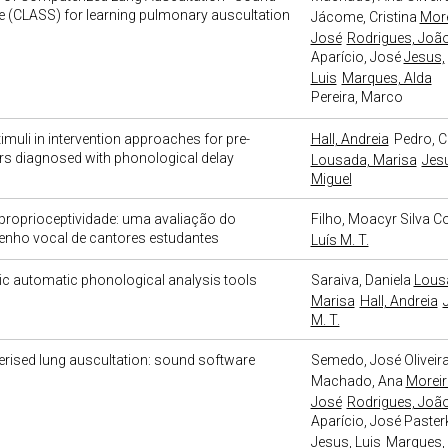
 (CLASS) for learning pulmonary auscultation
Jácome, Cristina
More
José
Rodrigues, Joã
Aparício, José
Jesus,
Luis
Marques, Alda
Pereira, Marco
timuli in intervention approaches for pre-
Hall, Andreia
Pedro, 
s diagnosed with phonological delay
Lousada, Marisa
Jesu
Miguel
proprioceptividade: uma avaliação do
Filho, Moacyr Silva C
nho vocal de cantores estudantes
Luís M. T.
ic automatic phonological analysis tools
Saraiva, Daniela
Lous
Marisa
Hall, Andreia
M. T.
rised lung auscultation: sound software
Semedo, José
Oliveir
Machado, Ana
Moreir
José
Rodrigues, Joã
Aparício, José
Paster
Jesus, Luis
Marques, 