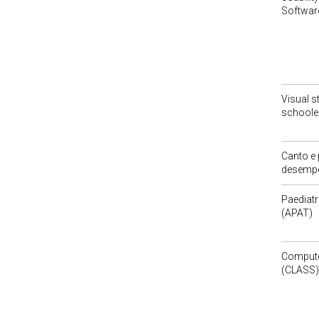
Software
Visual s
schooler
Canto e 
desempe
Paediatr
(APAT)
Compute
(CLASS)