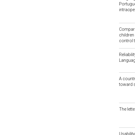
Portugue
intraope
Comparin
children
control t
Reliabil
Language
A countr
toward s
The lett
Usabili