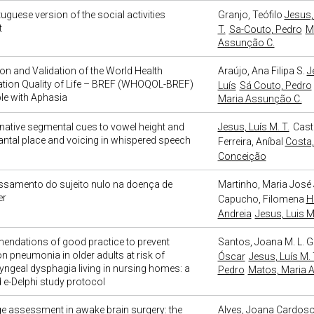
uguese version of the social activities
Granjo, Teófilo
Jesus,
t
T.
Sa-Couto, Pedro
M
Assunção C.
on and Validation of the World Health
Araújo, Ana Filipa S.
J
ation Quality of Life – BREF (WHOQOL-BREF)
Luís
Sá Couto, Pedro
le with Aphasia
Maria Assunção C.
native segmental cues to vowel height and
Jesus, Luís M. T.
Cast
tal place and voicing in whispered speech
Ferreira, Aníbal
Costa,
Conceição
ssamento do sujeito nulo na doença de
Martinho, Maria José J
er
Capucho, Filomena
Ha
Andreia
Jesus, Luis M.
ndations of good practice to prevent
Santos, Joana M. L. G
on pneumonia in older adults at risk of
Óscar
Jesus, Luís M. 
ngeal dysphagia living in nursing homes: a
Pedro
Matos, Maria 
 e-Delphi study protocol
 assessment in awake brain surgery: the
Alves, Joana
Cardoso