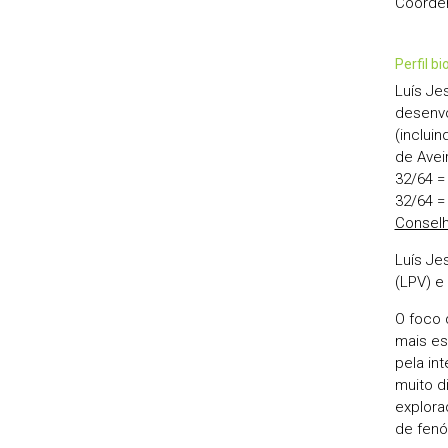
Coorden
perfil b
Luís Je
desenvo
(inclui
de Avei
32/64 =
32/64 =
Conselh
Luís Jes
(LPV) e
O foco 
mais es
pela in
muito d
explora
de fenó