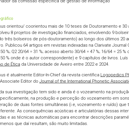
ador da comissão específica de gestão de informação
iográfico
sus orientou/ coorientou mais de 10 teses de Doutoramento e 30 
lveu 8 projetos de investigação financiados, envolvendo 9 bolsei
ndo três bolseiros de pós-doutoramento) ao longo dos últimos 20 
ro. Publicou 64 artigos em revistas indexadas na Clarivate Journal 
 50 %; Q2 20/64 = 31 %; acesso aberto 30/64 = 47 %; 16/64 = 25 % o
 50 % onde é o autor correspondente) e 9 capítulos de livros. Luís
o de Ética
da Universidade de Aveiro entre 2022 e 2024.
us é atualmente Editor-In-Chief da revista científica
Logopedics Ph
 Associate Editor do
Journal of the International Phonetic Associat
da sua investigação tem sido e ainda é o vozeamento na produção
pecificamente, na produção e perceção do vozeamento em sons 
teração de duas fontes simultâneas (i.e, vozeamento e ruído) que
iferente. As consequências acústicas e articulatórias dessas int
das e as técnicas automáticas para encontrar descrições paramétr
menos que daí resultam, são muito limitadas.