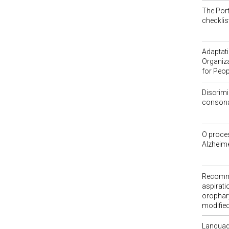
The Port
checklis
Adaptati
Organiz
for Peop
Discrimi
consonan
O proce
Alzheim
Recomme
aspirati
orophary
modified
Language