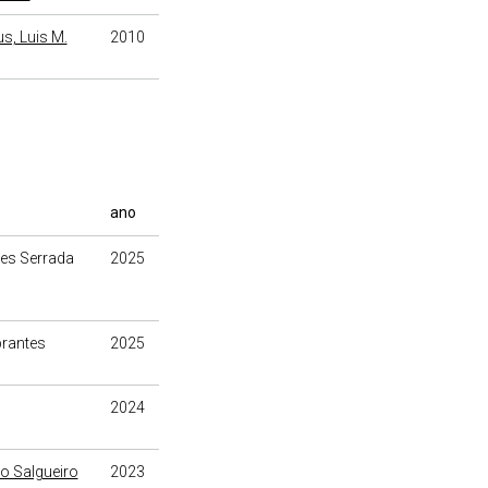
s, Luis M.
2010
ano
ões Serrada
2025
brantes
2025
2024
o Salgueiro
2023