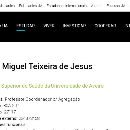
studantes
Estudantes UA
Estudantes internacionais
Alumni
Pessoas UA
A UA
ESTUDAR
VIVER
INVESTIGAR
COOPERAR
IN
s Miguel Teixeira de Jesus
 Superior de Saúde da Universidade de Aveiro
Professor Coordenador c/ Agregação
a:
30A.2.11
:
27117
o:
234372458
 externo:
ões funcionais: