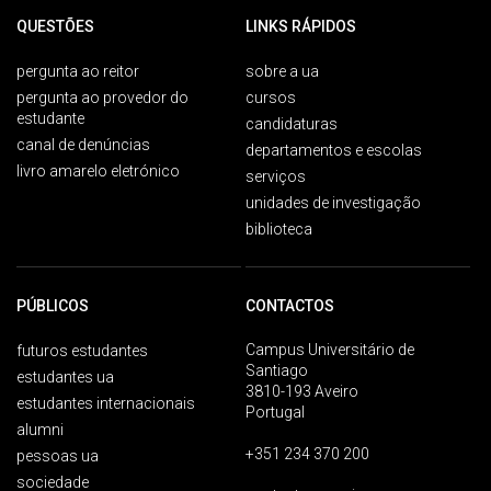
QUESTÕES
LINKS RÁPIDOS
pergunta ao reitor
sobre a ua
pergunta ao provedor do
cursos
estudante
candidaturas
canal de denúncias
departamentos e escolas
livro amarelo eletrónico
serviços
unidades de investigação
biblioteca
PÚBLICOS
CONTACTOS
Campus Universitário de
futuros estudantes
Santiago
estudantes ua
3810-193 Aveiro
estudantes internacionais
Portugal
alumni
+351 234 370 200
pessoas ua
sociedade