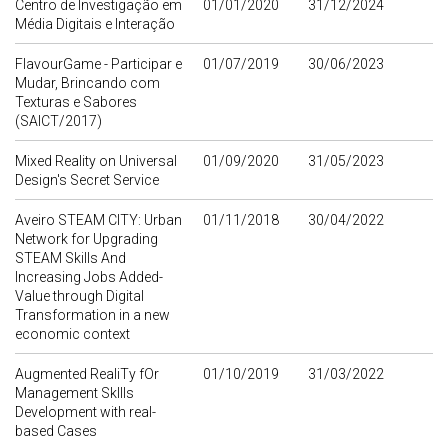
Centro de Investigação em
01/01/2020
31/12/2024
Média Digitais e Interação
FlavourGame - Participar e
01/07/2019
30/06/2023
Mudar, Brincando com
Texturas e Sabores
(SAICT/2017)
Mixed Reality on Universal
01/09/2020
31/05/2023
Design's Secret Service
Aveiro STEAM CITY: Urban
01/11/2018
30/04/2022
Network for Upgrading
STEAM Skills And
Increasing Jobs Added-
Value through Digital
Transformation in a new
economic context
Augmented RealiTy fOr
01/10/2019
31/03/2022
Management Skllls
Development with real-
based Cases