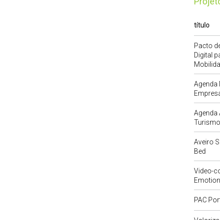
Proje
título
Pacto de
Digital 
Mobilid
Agenda 
Empresa
Agenda A
Turism
Aveiro 
Bed
Video-co
Emotion
PAC Port