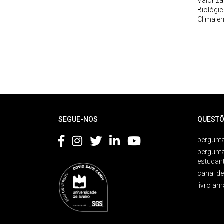
Valoriza
Biológi
Clima e
Rodapé
SEGUE-NOS
QUESTÕ
pergunta
pergunt
estudan
canal d
livro am