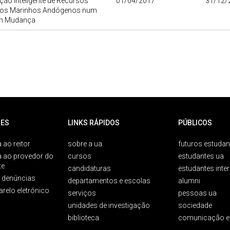
ção Inteligente de Recursos
01/04/2017
31/12/
cos Marinhos Andógenos num
m Mudança
ES
LINKS RÁPIDOS
PÚBLICOS
 ao reitor
sobre a ua
futuros estudan
a ao provedor do
cursos
estudantes ua
te
candidaturas
estudantes inte
e denúncias
departamentos e escolas
alumni
arelo eletrónico
serviços
pessoas ua
unidades de investigação
sociedade
biblioteca
comunicação e