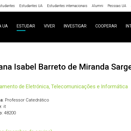
studantes
Estudantes UA
Estudantes internacionais
Alumni
Pessoas UA
A UA
ESTUDAR
VIVER
INVESTIGAR
COOPERAR
IN
sana Isabel Barreto de Miranda Sarg
amento de Eletrónica, Telecomunicações e Informática
Professor Catedrático
a:
it
:
48200
o: