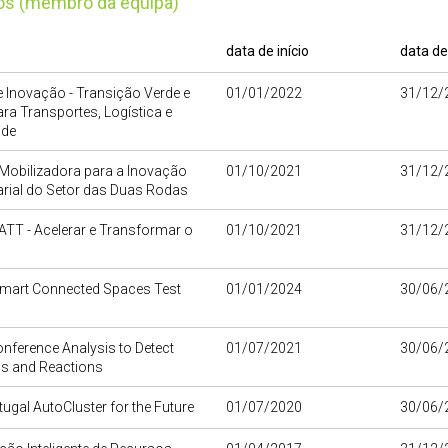
tos (membro da equipa)
data de início
data de
 Inovação - Transição Verde e
01/01/2022
31/12/
para Transportes, Logística e
ade
Mobilizadora para a Inovação
01/10/2021
31/12/
rial do Setor das Duas Rodas
TT - Acelerar e Transformar o
01/10/2021
31/12/
o
Smart Connected Spaces Test
01/01/2024
30/06/
nference Analysis to Detect
01/07/2021
30/06/
s and Reactions
ugal AutoCluster for the Future
01/07/2020
30/06/