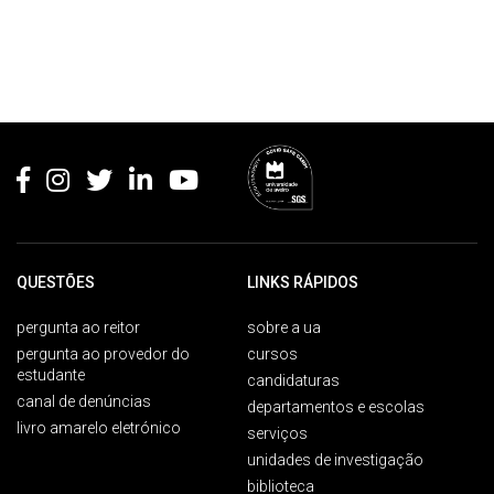
Rodapé
QUESTÕES
LINKS RÁPIDOS
pergunta ao reitor
sobre a ua
pergunta ao provedor do
cursos
estudante
candidaturas
canal de denúncias
departamentos e escolas
livro amarelo eletrónico
serviços
unidades de investigação
biblioteca