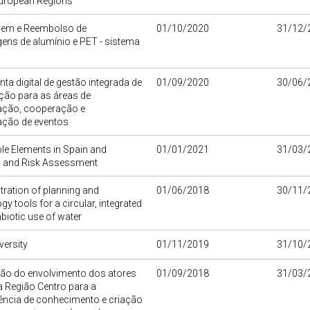
uropean Regions
gem e Reembolso de
01/10/2020
31/12/
ens de alumínio e PET - sistema
ta digital de gestão integrada de
01/09/2020
30/06/
ção para as áreas de
gação, cooperação e
ação de eventos
le Elements in Spain and
01/01/2021
31/03/
l and Risk Assessment
ration of planning and
01/06/2018
30/11/
gy tools for a circular, integrated
iotic use of water
versity
01/11/2019
31/10/
o do envolvimento dos atores
01/09/2018
31/03/
 Região Centro para a
ência de conhecimento e criação