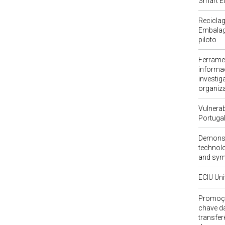
Smart E
Recicla
Embalag
piloto
Ferramen
informa
investi
organiz
Vulnerab
Portuga
Demonst
technolo
and symb
ECIU Uni
Promoçã
chave da
transfer