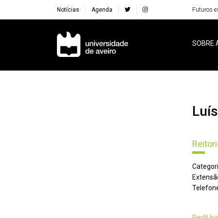
Notícias
Agenda
Futuros e
Navegação Principal
SOBRE 
Luí
Reitori
Categori
Extensã
Telefone
perfil b