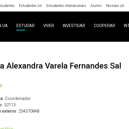
studantes
Estudantes UA
Estudantes internacionais
Alumni
Pessoas UA
A UA
ESTUDAR
VIVER
INVESTIGAR
COOPERAR
IN
sa Alexandra Varela Fernandes Sal
a
Coordenador
a:
52113
o:
234370848
 externo:
iográfico