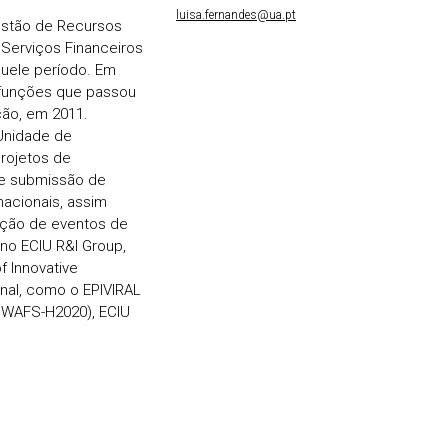
luisa.fernandes@ua.pt
stão de Recursos
 Serviços Financeiros
quele período. Em
, funções que passou
ção, em 2011.
 Unidade de
rojetos de
 e submissão de
nacionais, assim
oção de eventos de
 no ECIU R&I Group,
 Innovative
onal, como o EPIVIRAL
SWAFS-H2020), ECIU