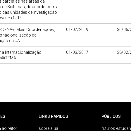
 parcerias nas áreas da
a de Sistemas, de acordo com a
o das unidades de investigação
overies CTR
DENA+: Mais Coordenações,
01/07/2019
30/06/
ernacionalização da
gação da UA
 a Internacionalização
01/03/2017
28/02/
ica@TEMA
ES
LINKS RÁPIDOS
PÚBLICOS
 ao reitor
sobre a ua
futuros estudan