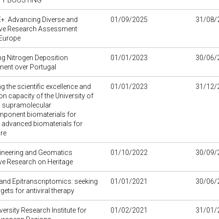
TY BOOSTING
+: Advancing Diverse and
01/09/2025
31/08/
tive Research Assessment
Europe
ng Nitrogen Deposition
01/01/2023
30/06/
ent over Portugal
g the scientific excellence and
01/01/2023
31/12/
on capacity of the University of
n supramolecular
mponent biomaterials for
 advanced biomaterials for
re
gineering and Geomatics
01/10/2022
30/09/
ve Research on Heritage
and Epitranscriptomics: seeking
01/01/2021
30/06/
gets for antiviral therapy
versity Research Institute for
01/02/2021
31/01/