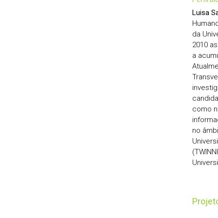
Luisa Sa
Humanos
da Univ
2010 as
a acumu
Atualme
Transve
investi
candida
como na
inform
no âmbi
Univers
(TWINNI
Univers
Proje