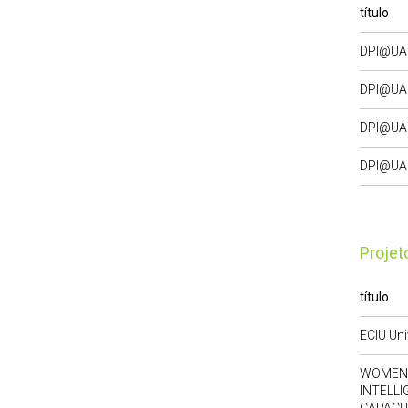
título
DPI@UA 
DPI@UA I
DPI@UA 
DPI@UA 
Proje
título
ECIU Uni
WOMEN 
INTELL