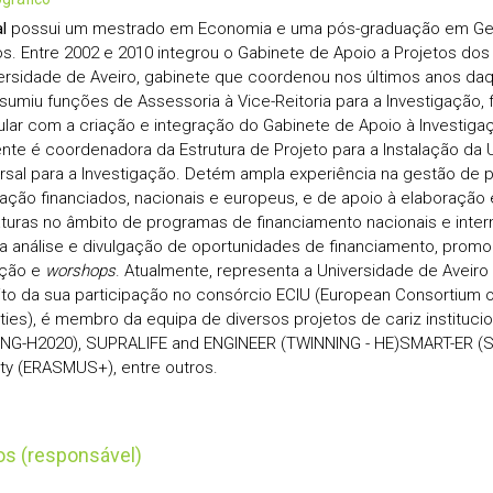
l
possui um mestrado em Economia e uma pós-graduação em Ge
. Entre 2002 e 2010 integrou o Gabinete de Apoio a Projetos dos
ersidade de Aveiro, gabinete que coordenou nos últimos anos da
sumiu funções de Assessoria à Vice-Reitoria para a Investigação
lar com a criação e integração do Gabinete de Apoio à Investiga
nte é coordenadora da Estrutura de Projeto para a Instalação da
rsal para a Investigação. Detém ampla experiência na gestão de p
gação financiados, nacionais e europeus, e de apoio à elaboração
turas no âmbito de programas de financiamento nacionais e inter
 análise e divulgação de oportunidades de financiamento, prom
ação e
worshops
. Atualmente, representa a Universidade de Aveiro
to da sua participação no consórcio ECIU (European Consortium of
ities), é membro da equipa de diversos projetos de cariz instituci
NG-H2020), SUPRALIFE and ENGINEER (TWINNING - HE)SMART-ER (
ity (ERASMUS+), entre outros.
tos (responsável)