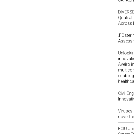
CAPACI
DIVERSE
Qualita
Across 
.FOsteri
Assessm
Unlockin
innovati
Aveiro i
multico
enabling
healthca
Civil En
Innovati
Viruses 
novel tar
ECIU Uni