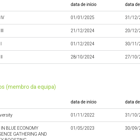
data de início
data de
IV
01/01/2025
31/12/
II
21/12/2024
20/12/
I
01/12/2024
30/11/
II
28/10/2024
27/10/
tos (membro da equipa)
data de início
data de
versity
01/11/2022
31/10/
IN BLUE ECONOMY
01/05/2023
30/09/
IGENCE GATHERING AND