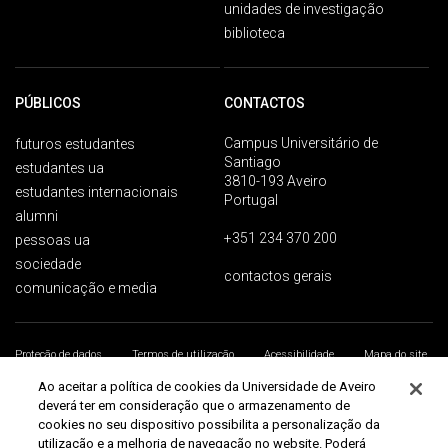
unidades de investigação
biblioteca
PÚBLICOS
CONTACTOS
Campus Universitário de
futuros estudantes
Santiago
estudantes ua
3810-193 Aveiro
estudantes internacionais
Portugal
alumni
+351 234 370 200
pessoas ua
sociedade
contactos gerais
comunicação e media
Proteção de dados
Termos de utilização
Acessibilidade
Mapa do site
Universidade de Aveiro 2026
Ao aceitar a política de cookies da Universidade de Aveiro
deverá ter em consideração que o armazenamento de
cookies no seu dispositivo possibilita a personalização da
utilização e a melhoria de navegação no website. Poderá