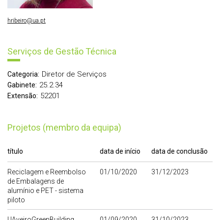
hribeiro@ua.pt
Serviços de Gestão Técnica
Diretor de Serviços
Categoria:
25.2.34
Gabinete:
52201
Extensão:
Projetos (membro da equipa)
título
data de início
data de conclusão
Reciclagem e Reembolso
01/10/2020
31/12/2023
de Embalagens de
alumínio e PET - sistema
piloto
UAveiroGreenBuilding
01/09/2020
31/10/2023