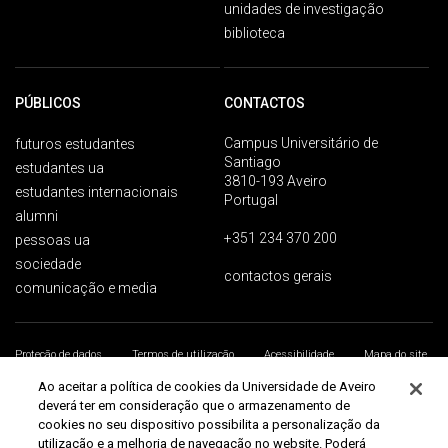
unidades de investigação
biblioteca
PÚBLICOS
CONTACTOS
Campus Universitário de
futuros estudantes
Santiago
estudantes ua
3810-193 Aveiro
estudantes internacionais
Portugal
alumni
+351 234 370 200
pessoas ua
sociedade
contactos gerais
comunicação e media
Proteção de dados
Termos de utilização
Acessibilidade
Mapa do site
Universidade de Aveiro 2026
Ao aceitar a política de cookies da Universidade de Aveiro
deverá ter em consideração que o armazenamento de
cookies no seu dispositivo possibilita a personalização da
utilização e a melhoria de navegação no website. Poderá