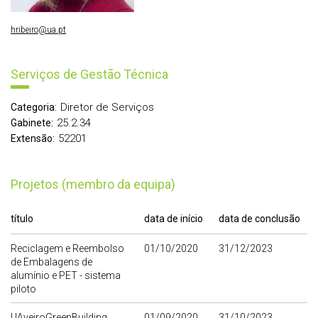
hribeiro@ua.pt
Serviços de Gestão Técnica
Diretor de Serviços
Categoria:
25.2.34
Gabinete:
52201
Extensão:
Projetos (membro da equipa)
título
data de início
data de conclusão
Reciclagem e Reembolso
01/10/2020
31/12/2023
de Embalagens de
alumínio e PET - sistema
piloto
UAveiroGreenBuilding
01/09/2020
31/10/2023