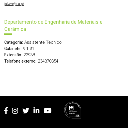
jalves@ua.pt
Departamento de Engenharia de Materiais e
Cerâmica
Assistente Técnico
Categoria:
9.1.31
Gabinete:
22938
Extensão:
234370354
Telefone externo:
Rodapé