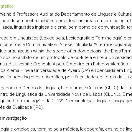
iográfico
rvalho
é Professora Auxiliar do Departamento de Línguas e Cultur
 onde desempenha funções docentes nas áreas da terminologia, 
lizada, linguística inglesa e alemã, bem como de comunicação té
rada em Linguística (Lexicologia, Lexicografia e Terminologia) e 
ation et de la Communication. A tese, intitulada “A terminological 
ge organization within the scope of endometriosis: the EndoTerm p
lvida no âmbito de um protocolo de co-tutela entre a Universida
uté Université Grenoble Alpes. É mestre em Estudos Alemães –
tica Alemã – pela Universidade de Aveiro (UA) e licenciada em Líng
s, Estudos Ingleses e Alemães, pela Faculdade de Letras da Uni
tigadora do Centro de Línguas, Literaturas e Culturas (CLLC) da Un
ntro de Linguística da Universidade Nova de Lisboa (CLUNL). É 
ge and terminology" e da CT221 "Terminologia, Língua e Linguagens
ês da Qualidade (IPQ).
e investigação
ogia e ontologias, terminologia médica, lexicografia, ensino de lín