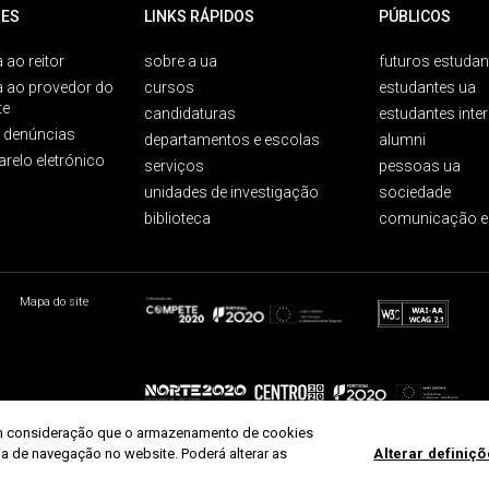
ES
LINKS RÁPIDOS
PÚBLICOS
 ao reitor
sobre a ua
futuros estudan
a ao provedor do
cursos
estudantes ua
te
candidaturas
estudantes inte
e denúncias
departamentos e escolas
alumni
arelo eletrónico
serviços
pessoas ua
unidades de investigação
sociedade
biblioteca
comunicação e
Mapa do site
r em consideração que o armazenamento de cookies
ria de navegação no website. Poderá alterar as
Alterar definiç