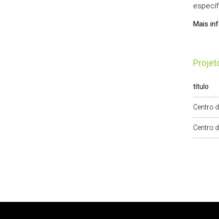
específ
Mais in
Proje
título
Centro d
Centro d
Rodapé