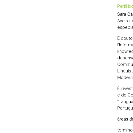
perfil b
Sara Ca
Aveiro,
especia
É douto
l’Inform
knowled
desenvo
Communa
Linguís
Moderna
É inves
e do Ce
"Langua
Portugu
áreas d
terminol