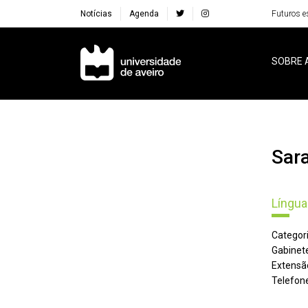
Notícias
Agenda
Futuros e
Navegação Principal
SOBRE 
Sa
Língua
Categori
Gabinete
Extensã
Telefone