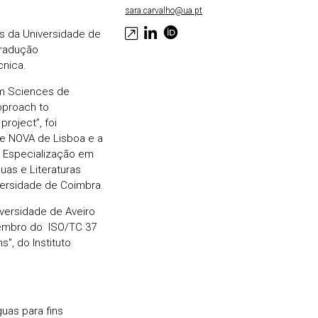
sara.carvalho@ua.pt
as da Universidade de
tradução
cnica.
em Sciences de
approach to
roject”, foi
de NOVA de Lisboa e a
 Especialização em
uas e Literaturas
versidade de Coimbra.
iversidade de Aveiro
membro do ISO/TC 37
", do Instituto
guas para fins