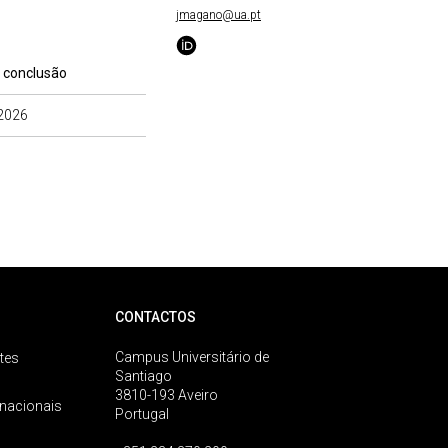
jmagano@ua.pt
 conclusão
2026
CONTACTOS
Campus Universitário de
tes
Santiago
3810-193 Aveiro
rnacionais
Portugal