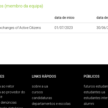
tos (membro da equipa)
data de início
data de
Exchanges of Active Citizens
01/07/2023
30/06/
ES
LINKS RÁPIDOS
PÚBLICOS
 ao reitor
sobre a ua
futuros estudan
a ao provedor do
cursos
estudantes ua
te
candidaturas
estudantes inte
e denúncias
departamentos e escolas
alumni