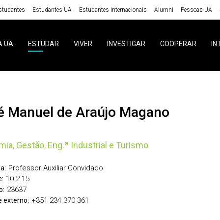
studantes
Estudantes UA
Estudantes internacionais
Alumni
Pessoas UA
A UA
ESTUDAR
VIVER
INVESTIGAR
COOPERAR
IN
sé Manuel de Araújo Magano
ia, Gestão, Eng.ª Industrial e Turismo
Professor Auxiliar Convidado
a:
10.2.15
:
23637
o:
+351 234 370 361
 externo: