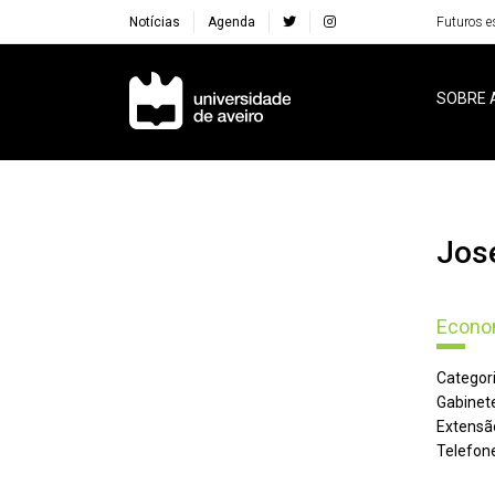
Notícias
Agenda
Futuros e
Navegação Principal
SOBRE 
Jo
Econom
Categori
Gabinete
Extensã
Telefone