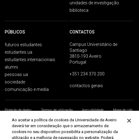
unidades de investigação
biblioteca
PÚBLICOS
CONTACTOS
Campus Universitário de
futuros estudantes
Santiago
estudantes ua
3810-193 Aveiro
estudantes internacionais
Portugal
alumni
+351 234 370 200
pessoas ua
sociedade
contactos gerais
comunicação e media
Proteção de dados
Termos de utilização
Acessibilidade
Mapa do site
Universidade de Aveiro 2026
Ao aceitar a política de cookies da Universidade de Aveiro
deverá ter em consideração que o armazenamento de
cookies no seu dispositivo possibilita a personalização da
utilização e a melhoria de navegação no website. Poderá