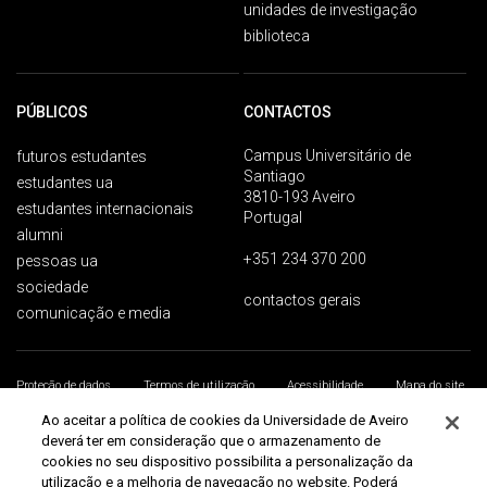
unidades de investigação
biblioteca
PÚBLICOS
CONTACTOS
Campus Universitário de
futuros estudantes
Santiago
estudantes ua
3810-193 Aveiro
estudantes internacionais
Portugal
alumni
+351 234 370 200
pessoas ua
sociedade
contactos gerais
comunicação e media
Proteção de dados
Termos de utilização
Acessibilidade
Mapa do site
Universidade de Aveiro 2026
Ao aceitar a política de cookies da Universidade de Aveiro
deverá ter em consideração que o armazenamento de
cookies no seu dispositivo possibilita a personalização da
utilização e a melhoria de navegação no website. Poderá